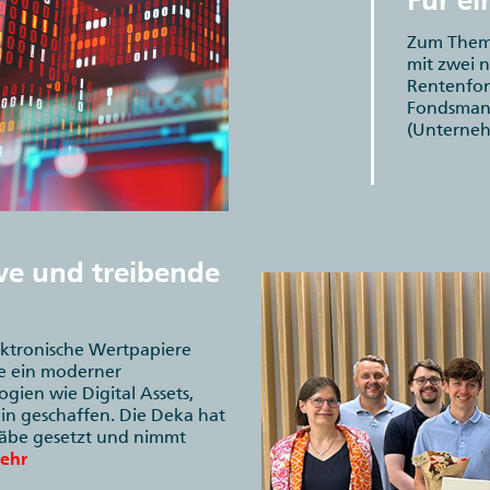
Für ei
Zum Thema
mit zwei 
Rentenfon
Fondsmana
(Unterneh
ive und treibende
lektronische Wertpapiere
de ein moderner
ien wie Digital Assets,
in geschaffen. Die Deka hat
täbe gesetzt und nimmt
ehr