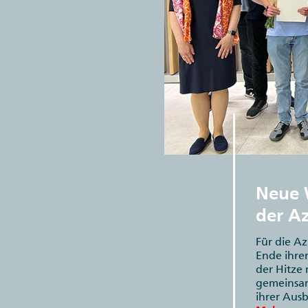
Neue 
der A
Für die A
Ende ihrer
der Hitze 
gemeinsam
ihrer Aus