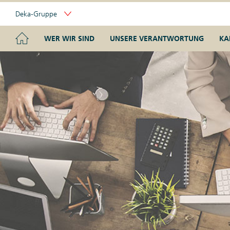
Skip
Deka-Gruppe
Links
Portal
Navigation
Navigation
HOME
WER WIR SIND
UNSERE VERANTWORTUNG
KA