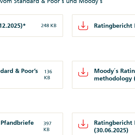
e vom Standard & Poor´s und Moody´s
12.2025)*
Ratingbericht
248 KB
dard & Poor’s
Moody´s Ratin
136
KB
methodology (
 Pfandbriefe
Ratingbericht
397
KB
(30.06.2025)