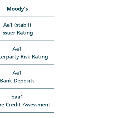
Moody's
Aa1 (stabil)
Issuer Rating
Aa1
erparty Risk Rating
Aa1
Bank Deposits
baa1
ne Credit Assessment