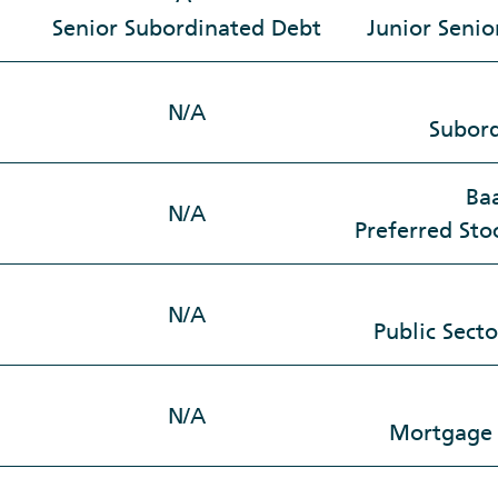
Senior Subordinated Debt
Junior Seni
N/A
Subord
Ba
N/A
Preferred St
N/A
Public Sect
N/A
Mortgage 