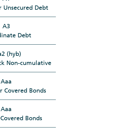
or Unsecured Debt
A3
inate Debt
a2 (hyb)
ock Non-cumulative
Aaa
or Covered Bonds
Aaa
Covered Bonds