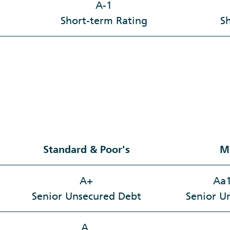
A-1
Short-term Rating
S
Standard & Poor's
M
A+
Aa1
Senior Unsecured Debt
Senior U
A