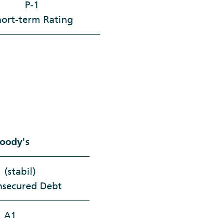
P-1
hort-term Rating
oody's
 (stabil)
nsecured Debt
A1