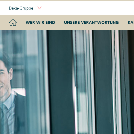
Skip
Deka-Gruppe
Links
Portal
Navigation
Navigation
HOME
WER WIR SIND
UNSERE VERANTWORTUNG
KA