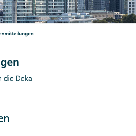
enmitteilungen
ngen
m die Deka
en