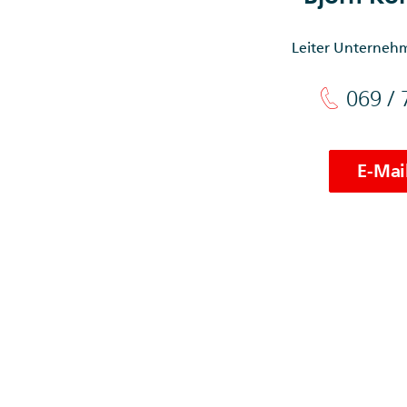
Leiter Unterneh
069 / 
E-Mai