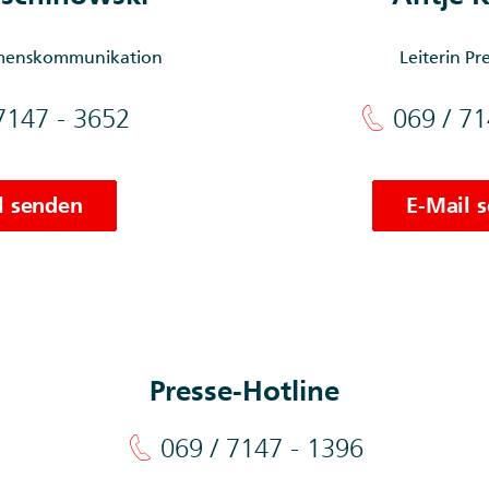
mens­kommunikation
Leiterin Pre
7147 - 3652
069 / 71
l senden
E-Mail 
Presse-Hotline
069 / 7147 - 1396