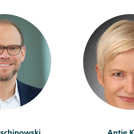
rschinowski
Antje K