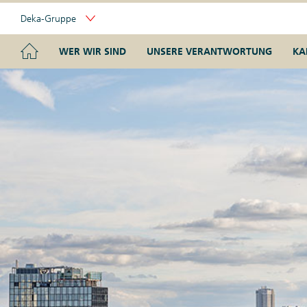
Skip
Deka-Gruppe
Links
Portal
Navigation
Navigation
HOME
WER WIR SIND
UNSERE VERANTWORTUNG
KA