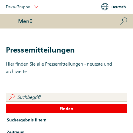
Skip
Deka-Gruppe
Deutsch
Links
Portal
Navigation
Navigation
S
Menü
ose
Pressemitteilungen
Hier finden Sie alle Pressemitteilungen - neueste und
archivierte
Finden
Suchergebnis filtern
Zeitraum