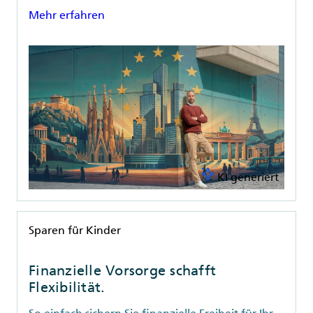
Mehr erfahren
KI generiert
Rubrik
Sparen für Kinder
Finanzielle Vorsorge schafft
Flexibilität.
So einfach sichern Sie finanzielle Freiheit für Ihr