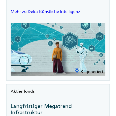
Mehr zu Deka-Künstliche Intelligenz
KI generiert
Rubrik
Aktienfonds
Langfristiger Megatrend
Infrastruktur.