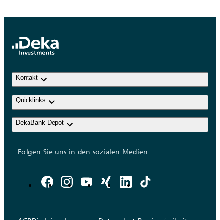
keyboard_arrow_down
Kontakt
keyboard_arrow_down
Quicklinks
keyboard_arrow_down
DekaBank Depot
Folgen Sie uns in den sozialen Medien