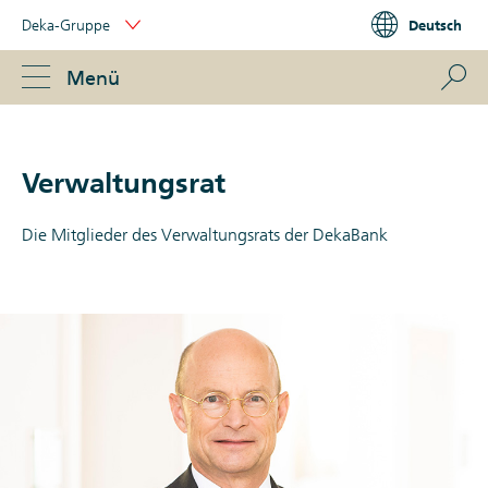
Skip
Deka-Gruppe
Deutsch
Links
Portal
Navigation
Navigation
S
Menü
ose
Verwaltungsrat
Die Mitglieder des Verwaltungsrats der DekaBank