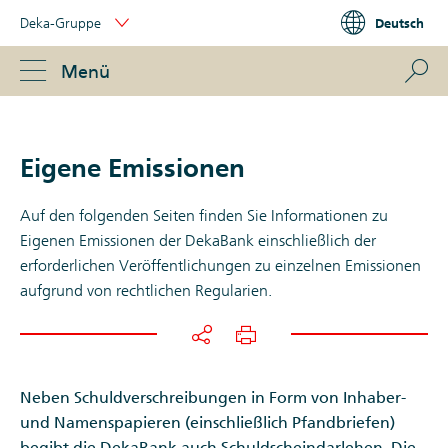
Skip
Deka-Gruppe
Deutsch
Links
Portal
Navigation
Navigation
S
Menü
ose
Eigene Emissionen
Auf den folgenden Seiten finden Sie Informationen zu
Eigenen Emissionen der DekaBank einschließlich der
erforderlichen Veröffentlichungen zu einzelnen Emissionen
aufgrund von rechtlichen Regularien.
Neben Schuldverschreibungen in Form von Inhaber-
und Namenspapieren (einschließlich Pfandbriefen)
begibt die DekaBank auch Schuldscheindarlehen. Die