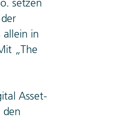
o. setzen
 der
allein in
Mit „The
tal Asset-
r den