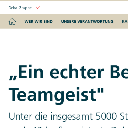
Skip
Deka-Gruppe
Links
Portal
Navigation
Navigation
HOME
WER WIR SIND
UNSERE VERANTWORTUNG
KA
„Ein echter B
Teamgeist"
Unter die insgesamt 5000 St