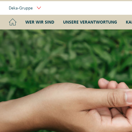
Skip
Deka-Gruppe
Links
Portal
Navigation
Navigation
HOME
WER WIR SIND
UNSERE VERANTWORTUNG
KA