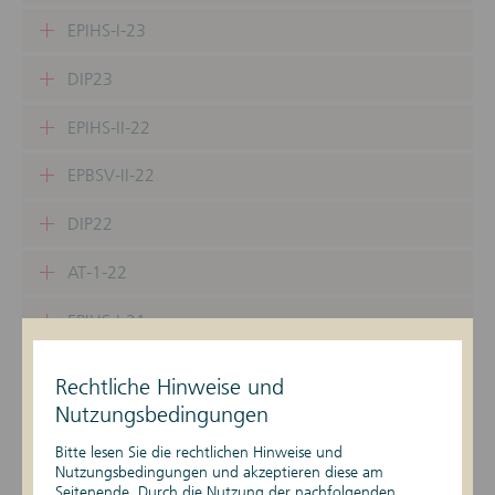
EPIHS-I-23
DIP23
EPIHS-II-22
EPBSV-II-22
DIP22
AT-1-22
EPIHS-I-21
EPBSV-I-21
Rechtliche Hinweise und
Nutzungsbedingungen
DIP21
Bitte lesen Sie die rechtlichen Hinweise und
EPIHS-II-21
Nutzungsbedingungen und akzeptieren diese am
Seitenende. Durch die Nutzung der nachfolgenden