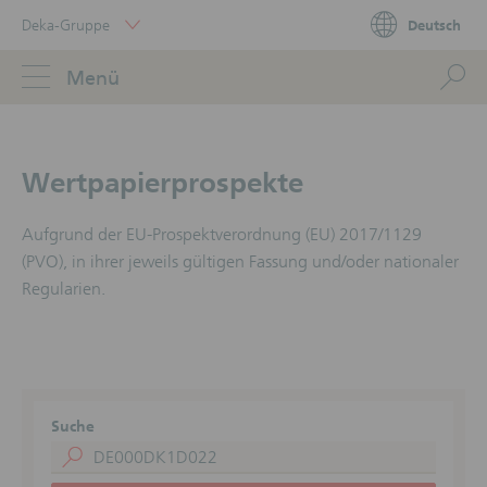
Skip
Deka-Gruppe
Deutsch
Links
Portal
Navigation
Navigation
S
Menü
ose
Wertpapierprospekte
Aufgrund der EU-Prospektverordnung (EU) 2017/1129
(PVO), in ihrer jeweils gültigen Fassung und/oder nationaler
Regularien.
Suche