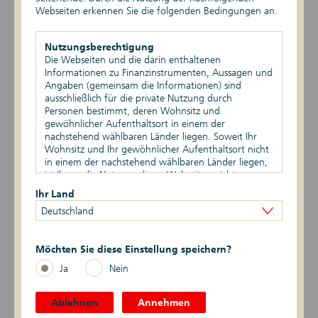
Webseiten erkennen Sie die folgenden Bedingungen an.
EPBSV-II-21
DIP20
Nutzungsberechtigung
Die Webseiten und die darin enthaltenen
Informationen zu Finanzinstrumenten, Aussagen und
EPBSV-I-20
Angaben (gemeinsam die Informationen) sind
ausschließlich für die private Nutzung durch
EPIHS-I-20
Personen bestimmt, deren Wohnsitz und
gewöhnlicher Aufenthaltsort in einem der
EPIHS-II-19
nachstehend wählbaren Länder liegen. Soweit Ihr
Wohnsitz und Ihr gewöhnlicher Aufenthaltsort nicht
in einem der nachstehend wählbaren Länder liegen,
EPBSV-II-19
ist Ihnen die Nutzung dieser Webseiten nicht
gestattet. Durch die Nutzung dieser Webseiten
Ihr Land
DIP19
bestätigen Sie, dass Ihr Wohnsitz und gewöhnlicher
Deutschland
Aufenthaltsort in einem der nachstehend wählbaren
Länder liegen.
EPIHS-I-18
Möchten Sie diese Einstellung speichern?
Vertriebsbeschränkungen
EPBSV-I-18
Die auf den Webseiten enthaltenen Informationen
Ja
Nein
dürfen nicht außerhalb der eines oder mehrerer der
nachstehend wählbaren Länder verbreitet werden.
DIP18
Auf die besonderen Verkaufsbeschränkungen in den
Ablehnen
Annehmen
verschiedenen Ländern wird hingewiesen.