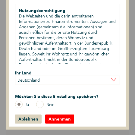
eine Investitionsmöglichkeit, sodass Anlegerinnen und Anleger
individuelle Anlageziele und Nachhaltigkeitsaspekte bedarfsgerecht
Nutzungsberechtigung
kombinieren können.
Die Webseiten und die darin enthaltenen
Informationen zu Finanzinstrumenten, Aussagen und
In der Zertifikatesuche können Sie mit der Filterfunktion die
Angaben (gemeinsam die Informationen) sind
Suche auf nachhaltig orientierte Produkte einschränken:
ausschließlich für die private Nutzung durch
Personen bestimmt, deren Wohnsitz und
Zertifikatesuche
gewöhnlicher Aufenthaltsort in der Bundesrepublik
Deutschland oder im Großherzogtum Luxemburg
liegen. Soweit Ihr Wohnsitz und Ihr gewöhnlicher
Aufenthaltsort nicht in der Bundesrepublik
Mehr Informationen zu unserer ESG-Produktstrategie finden
Deutschland oder im Großherzogtum Luxemburg
Sie hier:
liegen, ist Ihnen die Nutzung dieser Webseiten nicht
Ihr Land
gestattet. Durch die Nutzung dieser Webseiten
Deutschland
bestätigen Sie, dass Ihr Wohnsitz und gewöhnlicher
ESG-Produktstrategie
Aufenthaltsort in der Bundesrepublik Deutschland
Zertifikate (PDF)
oder im Großherzogtum Luxemburg liegen.
Möchten Sie diese Einstellung speichern?
Eine Zusammenfassung der
Vertriebsbeschränkungen
Ja
Nein
relevanten ESG-Kriterien zur
Die auf den Webseiten enthaltenen Informationen
Einstufung von DekaBank
dürfen nicht außerhalb der der Bundesrepublik
Zertifikaten bzgl. deren
Ablehnen
Deutschland und/oder dem Großherzogtum
Annehmen
Nachhaltigkeitsausrichtung.
Luxemburg verbreitet werden. Auf die besonderen
Verkaufsbeschränkungen in den verschiedenen