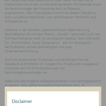
der nahezu alle Lebensbereiche umfasst. Dabei hat das Thema
insbesondere durch den zunehmend spürbaren Klimawandel sowie
die Nachwirkungen der Finanzkrise stark an Relevanz
zugenommen. Dem Finanzsystem kommt bei diesem Wandel zu
einer umweltverträglicheren und nachhaltigeren Wirtschaft eine
Schlüsselrolle zu.
Während in der aktuellen gesellschaftlichen Wahrnehmung
Nachhaltigkeit oft mit dem Thema „Umwelt“ verbunden wird, hat
ESG-Nachhaltigkeit nicht nur ökologische Aspekte. Denn ESG steht
für „Environment, Social, Governance“, also für ökologische
Nachhaltigkeit, soziale Nachhaltigkeit und gute
Unternehmensführung.
Auch bei strukturierten Produkten und Zertifikaten hat die
DekaBank als Emittentin ihr Angebot für Privatkunden ausgebaut
und bietet seit 2019 Produktlösungen mit
Nachhaltigkeitsmerkmalen an.
Dabei wird das Angebot sukzessive erweitert und nachfragegerecht
angepasst. Dazu zählen klassische Zinsprodukte wie z. B.
Stufenzins-Anleihen genauso wie z. B. Aktienanleihen, Express-
Zertifikate oder Kapitalschutz-Zertifikate auf an nachhaltigen
Kriterien ausgerichtete Unternehmen und Indizes. Die breite
Disclaimer
Auswahl bietet für nahezu jedes individuelle Chance-/Risikoprofil