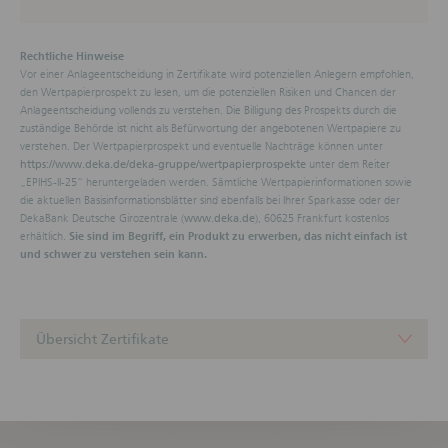
Rechtsordnungen wird hingewiesen. Insbesondere
dürfen auf den Webseiten genannte oder
beschriebene Finanzinstrumente weder innerhalb der
Vereinigten Staaten von Amerika noch an bzw.
Rechtliche Hinweise
zugunsten von US-Personen (wie im United States
Vor einer Anlageentscheidung in Zertifikate wird potenziellen Anlegern empfohlen,
Securities Act of 1933 definiert) zum Kauf oder
den Wertpapierprospekt zu lesen, um die potenziellen Risiken und Chancen der
Verkauf angeboten werden. Der Vertrieb kann auch
Anlageentscheidung vollends zu verstehen. Die Billigung des Prospekts durch die
nach den anwendbaren Vorschriften anderer
zuständige Behörde ist nicht als Befürwortung der angebotenen Wertpapiere zu
Rechtsordnungen beschränkt sein.
verstehen. Der Wertpapierprospekt und eventuelle Nachträge können unter
unter dem Reiter
https://www.deka.de/deka-gruppe/wertpapierprospekte
Zweck der Webseiten
„EPIHS-II-25“ heruntergeladen werden. Sämtliche Wertpapierinformationen sowie
Die folgenden Informationen dienen ausschließlich
die aktuellen Basisinformationsblätter sind ebenfalls bei Ihrer Sparkasse oder der
Informationszwecken und stellen weder eine
DekaBank Deutsche Girozentrale (
), 60625 Frankfurt kostenlos
www.deka.de
Anlageempfehlung noch ein Angebot zum Kauf
erhältlich.
Sie sind im Begriff, ein Produkt zu erwerben, das nicht einfach ist
oder Verkauf von Finanzinstrumenten dar. Die
und schwer zu verstehen sein kann.
DekaBank Deutsche Girozentrale übernimmt keine
Gewähr dafür, dass die dargestellten
Finanzinstrumente für den Nutzer der Webseiten
geeignet sind. Die Informationen ersetzen keine
Übersicht Zertifikate
anleger- und anlagegerechte Beratung sowie keine
Rechts- und Steuerberatung.
Startseite
Keine vertraglichen Beziehungen oder
anderweitigen Verpflichtungen.
Durch die Webseiten und die darin enthaltenen
Kursschwellen-Kompass