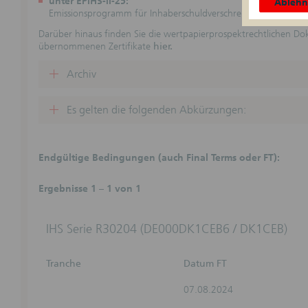
unter EPIHS-II-25:
Ableh
Emissionsprogramm für Inhaberschuldverschreibungen II vom 
Zweck d
Die folge
Darüber hinaus finden Sie die wertpapierprospektrechtlichen D
eine Anl
übernommenen Zertifikate
hier.
dar. Die 
dargestel
Archiv
Informati
und Steu
Es gelten die folgenden Abkürzungen:
Keine ve
Durch die
für vertr
wird kei
Endgültige Bedingungen (auch Final Terms oder FT):
Girozent
Beratungs
Verpflic
Ergebnisse 1 – 1 von 1
dem jewei
Haftungs
IHS Serie R30204 (DE000DK1CEB6 / DK1CEB)
(Der Absc
Basispros
Webseiten
Tranche
Datum FT
Vollständ
nicht üb
07.08.2024
unverbind