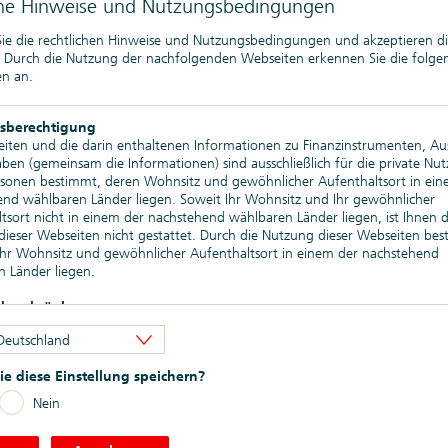
che Hinweise und Nutzungsbedingungen
 Listing erfolgt. Im Fall der Veröffentlichung eines Nachtrags
ien in der Schweiz ein Widerrufsrecht zustehen. Weitergehende
 Sie die rechtlichen Hinweise und Nutzungsbedingungen und akzeptieren d
. Durch die Nutzung der nachfolgenden Webseiten erkennen Sie die folg
n an.
uldverschreibungen
sberechtigung
iten und die darin enthaltenen Informationen zu Finanzinstrumenten, A
len
begeben. Informationen zur Produktstrategie für Wertpapiere
en (gemeinsam die Informationen) sind ausschließlich für die private Nu
von Merkmalen) finden Sie
->
hier
rsonen bestimmt, deren Wohnsitz und gewöhnlicher Aufenthaltsort in ein
nd wählbaren Länder liegen. Soweit Ihr Wohnsitz und Ihr gewöhnlicher
werden. Informationen zu Green Bonds (einschließlich des jeweils
tsort nicht in einem der nachstehend wählbaren Länder liegen, ist Ihnen d
ie der Allokations- und Auswirkungsberichte) finden Sie
->
hier
ieser Webseiten nicht gestattet. Durch die Nutzung dieser Webseiten bes
 Ihr Wohnsitz und gewöhnlicher Aufenthaltsort in einem der nachstehend
en Register oben) zur Verfügung; bei den unter ARCHIV genannten
 Länder liegen.
eile von diesen können jedoch per Verweis auch in noch gültige
bsbeschränkungen
en Webseiten enthaltenen Informationen dürfen nicht außerhalb der eine
Deutschland
 der nachstehend wählbaren Länder verbreitet werden. Auf die besonder
9. Mai 2026 (auch "EPIHS-I-26")
beschränkungen in den verschiedenen Ländern wird hingewiesen. Insbeso
e diese Einstellung speichern?
uf den Webseiten genannte oder beschriebene Finanzinstrumente weder i
inigten Staaten von Amerika noch an bzw. zugunsten von US-Personen (wi
Nein
ates Securities Act of 1933 definiert) zum Kauf oder Verkauf angeboten 
ieb kann auch nach den anwendbaren Vorschriften anderer Länder beschr