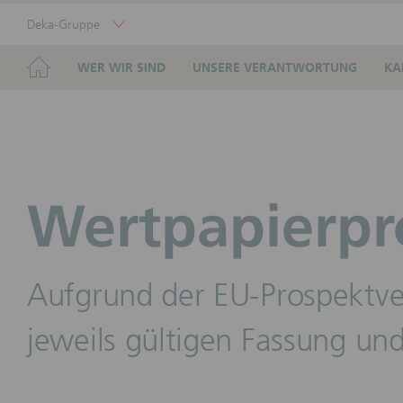
Skip
Deka-Gruppe
Links
Portal
Navigation
Navigation
HOME
WER WIR SIND
UNSERE VERANTWORTUNG
KA
Wertpapierpr
Aufgrund der EU-Prospektve
jeweils gültigen Fassung und