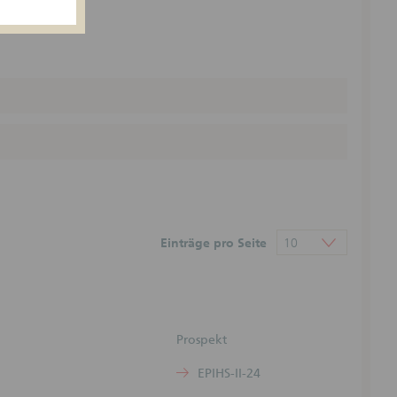
n weder
rumenten
echts-
undlage
eiten
e
der
egenüber
Einträge pro Seite
10
ntlichten
) Die
Prospekt
onen kann
en sind
EPIHS-II-24
ohne