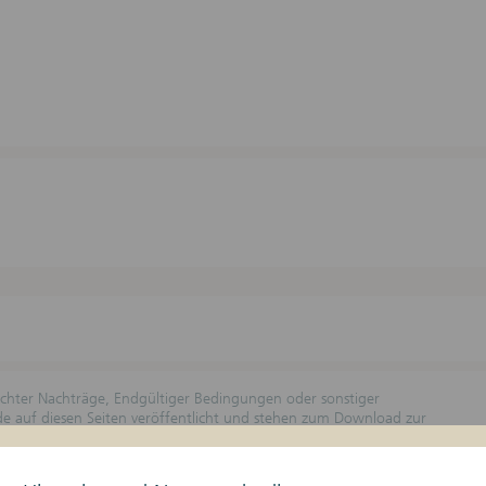
lichter Nachträge, Endgültiger Bedingungen oder sonstiger
rde auf diesen Seiten veröffentlicht und stehen zum Download zur
n Geschäftszeiten kostenlos erhältlich. Wertpapierprospekte, die
ind, werden bei der dortigen Prüfstelle angemeldet, hinterlegt und
 Landesangabe unter Bemerkungen zu beachten, wobei nur die Länder