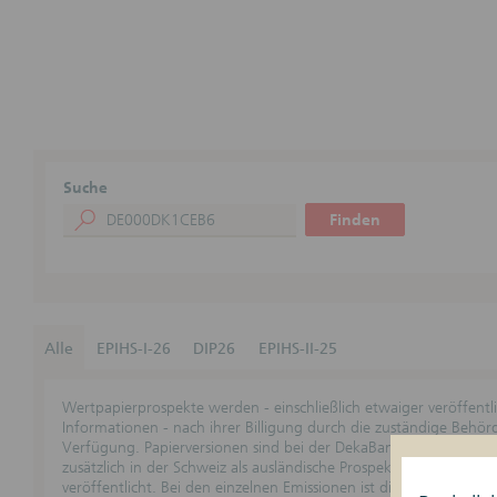
Suche
Finden
Alle
EPIHS-I-26
DIP26
EPIHS-II-25
Wertpapierprospekte werden - einschließlich etwaiger veröffent
Informationen - nach ihrer Billigung durch die zuständige Behö
Verfügung. Papierversionen sind bei der DekaBank zu den übliche
zusätzlich in der Schweiz als ausländische Prospekte genehmigt s
veröffentlicht. Bei den einzelnen Emissionen ist die jeweilige