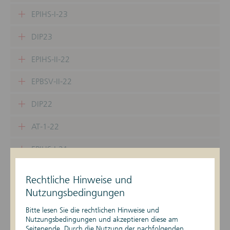
EPIHS-I-23
DIP23
EPIHS-II-22
EPBSV-II-22
DIP22
AT-1-22
EPIHS-I-21
EPBSV-I-21
Rechtliche Hinweise und
Nutzungsbedingungen
DIP21
Bitte lesen Sie die rechtlichen Hinweise und
EPIHS-II-21
Nutzungsbedingungen und akzeptieren diese am
Seitenende. Durch die Nutzung der nachfolgenden