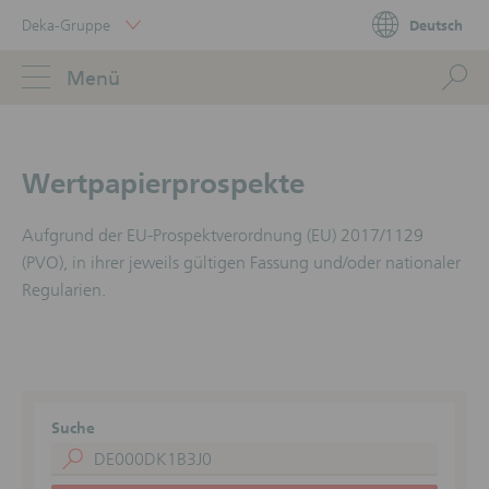
Skip
Deka-Gruppe
Deutsch
Links
Portal
Navigation
Navigation
S
Menü
ose
Wertpapierprospekte
Aufgrund der EU-Prospektverordnung (EU) 2017/1129
(PVO), in ihrer jeweils gültigen Fassung und/oder nationaler
Regularien.
Suche