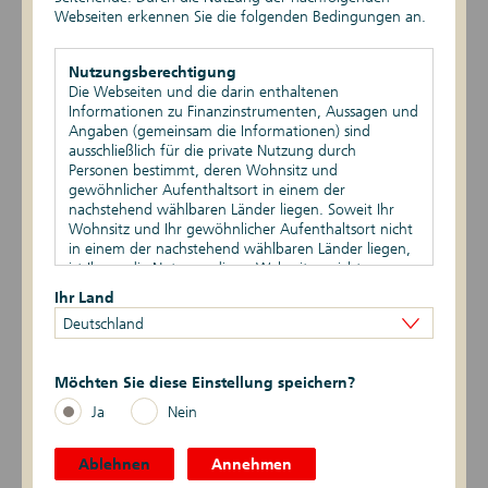
Webseiten erkennen Sie die folgenden Bedingungen an.
EPBSV-II-21
DIP20
Nutzungsberechtigung
Die Webseiten und die darin enthaltenen
Informationen zu Finanzinstrumenten, Aussagen und
EPBSV-I-20
Angaben (gemeinsam die Informationen) sind
ausschließlich für die private Nutzung durch
EPIHS-I-20
Personen bestimmt, deren Wohnsitz und
gewöhnlicher Aufenthaltsort in einem der
EPIHS-II-19
nachstehend wählbaren Länder liegen. Soweit Ihr
Wohnsitz und Ihr gewöhnlicher Aufenthaltsort nicht
in einem der nachstehend wählbaren Länder liegen,
EPBSV-II-19
ist Ihnen die Nutzung dieser Webseiten nicht
gestattet. Durch die Nutzung dieser Webseiten
Ihr Land
DIP19
bestätigen Sie, dass Ihr Wohnsitz und gewöhnlicher
Deutschland
Aufenthaltsort in einem der nachstehend wählbaren
Länder liegen.
EPIHS-I-18
Möchten Sie diese Einstellung speichern?
Vertriebsbeschränkungen
EPBSV-I-18
Die auf den Webseiten enthaltenen Informationen
Ja
Nein
dürfen nicht außerhalb der eines oder mehrerer der
nachstehend wählbaren Länder verbreitet werden.
DIP18
Auf die besonderen Verkaufsbeschränkungen in den
Ablehnen
Annehmen
verschiedenen Ländern wird hingewiesen.