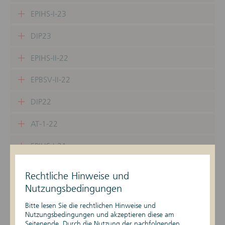
EPIHS-I-23
DIP23
EPIHS-II-22
EPBSV-II-22
DIP22
AT-1-22
EPIHS-I-21
EPBSV-I-21
Rechtliche Hinweise und
Nutzungsbedingungen
DIP21
Bitte lesen Sie die rechtlichen Hinweise und
EPIHS-II-21
Nutzungsbedingungen und akzeptieren diese am
Seitenende. Durch die Nutzung der nachfolgenden