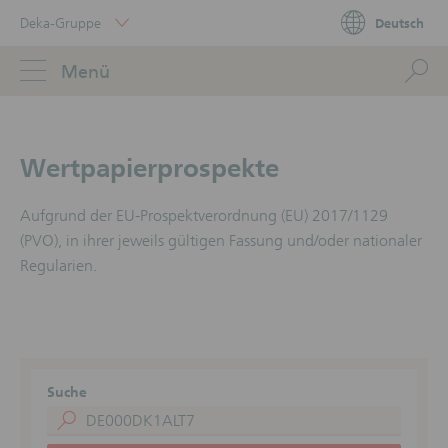
Skip
Deka-Gruppe
Deutsch
Links
Portal
Navigation
Navigation
S
Menü
ose
Wertpapierprospekte
Aufgrund der EU-Prospektverordnung (EU) 2017/1129
(PVO), in ihrer jeweils gültigen Fassung und/oder nationaler
Regularien.
Suche