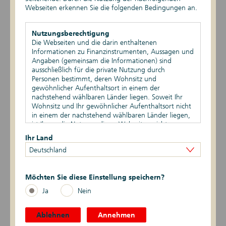
Webseiten erkennen Sie die folgenden Bedingungen an.
EPBSV-II-21
DIP20
Nutzungsberechtigung
Die Webseiten und die darin enthaltenen
Informationen zu Finanzinstrumenten, Aussagen und
EPBSV-I-20
Angaben (gemeinsam die Informationen) sind
ausschließlich für die private Nutzung durch
EPIHS-I-20
Personen bestimmt, deren Wohnsitz und
gewöhnlicher Aufenthaltsort in einem der
EPIHS-II-19
nachstehend wählbaren Länder liegen. Soweit Ihr
Wohnsitz und Ihr gewöhnlicher Aufenthaltsort nicht
in einem der nachstehend wählbaren Länder liegen,
EPBSV-II-19
ist Ihnen die Nutzung dieser Webseiten nicht
gestattet. Durch die Nutzung dieser Webseiten
Ihr Land
DIP19
bestätigen Sie, dass Ihr Wohnsitz und gewöhnlicher
Deutschland
Aufenthaltsort in einem der nachstehend wählbaren
Länder liegen.
EPIHS-I-18
Möchten Sie diese Einstellung speichern?
Vertriebsbeschränkungen
EPBSV-I-18
Die auf den Webseiten enthaltenen Informationen
Ja
Nein
dürfen nicht außerhalb der eines oder mehrerer der
nachstehend wählbaren Länder verbreitet werden.
DIP18
Auf die besonderen Verkaufsbeschränkungen in den
Ablehnen
Annehmen
verschiedenen Ländern wird hingewiesen.