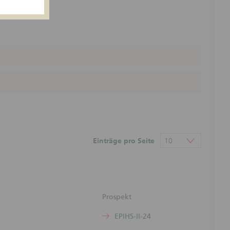
n weder
rumenten
echts-
undlage
eiten
e
der
egenüber
Einträge pro Seite
10
ntlichten
) Die
Prospekt
onen kann
en sind
EPIHS-II-24
ohne