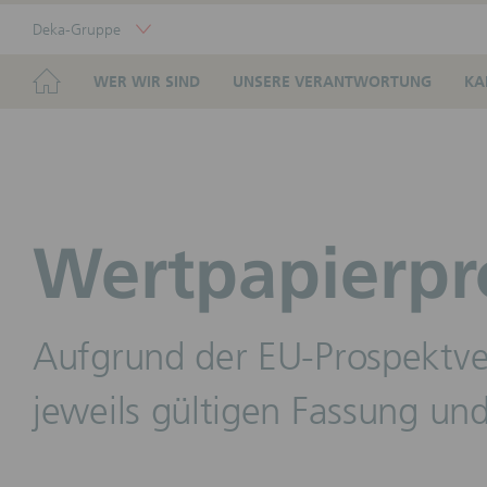
Skip
Deka-Gruppe
Links
Portal
Navigation
Navigation
HOME
WER WIR SIND
UNSERE VERANTWORTUNG
KA
Wertpapierpr
Aufgrund der EU-Prospektve
jeweils gültigen Fassung und