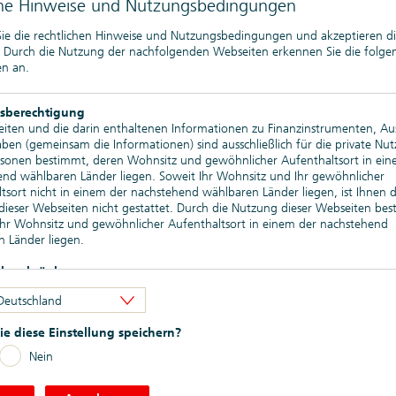
che Hinweise und Nutzungsbedingungen
 Listing erfolgt. Im Fall der Veröffentlichung eines Nachtrags
ien in der Schweiz ein Widerrufsrecht zustehen. Weitergehende
 Sie die rechtlichen Hinweise und Nutzungsbedingungen und akzeptieren d
. Durch die Nutzung der nachfolgenden Webseiten erkennen Sie die folg
n an.
uldverschreibungen
sberechtigung
iten und die darin enthaltenen Informationen zu Finanzinstrumenten, A
len
begeben. Informationen zur Produktstrategie für Wertpapiere
en (gemeinsam die Informationen) sind ausschließlich für die private Nu
von Merkmalen) finden Sie
->
hier
rsonen bestimmt, deren Wohnsitz und gewöhnlicher Aufenthaltsort in ein
nd wählbaren Länder liegen. Soweit Ihr Wohnsitz und Ihr gewöhnlicher
werden. Informationen zu Green Bonds (einschließlich des jeweils
tsort nicht in einem der nachstehend wählbaren Länder liegen, ist Ihnen d
ie der Allokations- und Auswirkungsberichte) finden Sie
->
hier
ieser Webseiten nicht gestattet. Durch die Nutzung dieser Webseiten bes
 Ihr Wohnsitz und gewöhnlicher Aufenthaltsort in einem der nachstehend
en Register oben) zur Verfügung; bei den unter ARCHIV genannten
 Länder liegen.
eile von diesen können jedoch per Verweis auch in noch gültige
bsbeschränkungen
en Webseiten enthaltenen Informationen dürfen nicht außerhalb der eine
Deutschland
 der nachstehend wählbaren Länder verbreitet werden. Auf die besonder
9. Mai 2026 (auch "EPIHS-I-26")
beschränkungen in den verschiedenen Ländern wird hingewiesen. Insbeso
e diese Einstellung speichern?
uf den Webseiten genannte oder beschriebene Finanzinstrumente weder i
inigten Staaten von Amerika noch an bzw. zugunsten von US-Personen (wi
Nein
ates Securities Act of 1933 definiert) zum Kauf oder Verkauf angeboten 
ieb kann auch nach den anwendbaren Vorschriften anderer Länder beschr