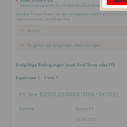
unter EPIHS-II-25:
Ableh
Emissionsprogramm für Inhaberschuldverschreibungen II vom 
Zweck d
Die folge
Darüber hinaus finden Sie die wertpapierprospektrechtlichen D
eine Anl
übernommenen Zertifikate
hier.
dar. Die 
dargestel
Archiv
Informati
und Steu
Es gelten die folgenden Abkürzungen:
Keine ve
Durch die
für vertr
wird kei
Endgültige Bedingungen (auch Final Terms oder FT):
Girozent
Beratungs
Verpflic
Ergebnisse 1 – 1 von 1
dem jewei
Haftungs
IHS Serie R32035 (DE000DK1EDE8 / DK1EDE)
(Der Absc
Basispros
Webseiten
Tranche
Datum FT
Vollständ
nicht üb
12.03.2025
unverbind