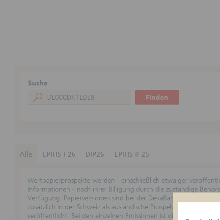
Suche
Finden
Alle
EPIHS-I-26
DIP26
EPIHS-II-25
Wertpapierprospekte werden - einschließlich etwaiger veröffent
Informationen - nach ihrer Billigung durch die zuständige Behö
Verfügung. Papierversionen sind bei der DekaBank zu den übliche
zusätzlich in der Schweiz als ausländische Prospekte genehmigt s
veröffentlicht. Bei den einzelnen Emissionen ist die jeweilige