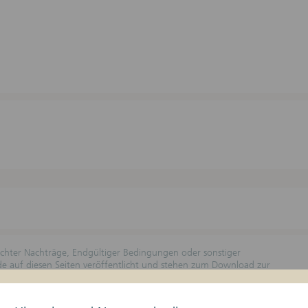
lichter Nachträge, Endgültiger Bedingungen oder sonstiger
rde auf diesen Seiten veröffentlicht und stehen zum Download zur
n Geschäftszeiten kostenlos erhältlich. Wertpapierprospekte, die
ind, werden bei der dortigen Prüfstelle angemeldet, hinterlegt und
 Landesangabe unter Bemerkungen zu beachten, wobei nur die Länder