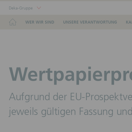
Skip
Deka-Gruppe
Links
Portal
Navigation
Navigation
HOME
WER WIR SIND
UNSERE VERANTWORTUNG
KA
Wertpapierpr
Aufgrund der EU-Prospektve
jeweils gültigen Fassung und