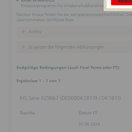
unter EPIHS-II-25:
Ableh
Emissionsprogramm für Inhaberschuldverschreibungen II vom 
Zweck d
Die folge
Darüber hinaus finden Sie die wertpapierprospektrechtlichen D
eine Anl
übernommenen Zertifikate
hier.
dar. Die 
dargestel
Archiv
Informati
und Steu
Es gelten die folgenden Abkürzungen:
Keine ve
Durch die
für vertr
wird kei
Endgültige Bedingungen (auch Final Terms oder FT):
Girozent
Beratungs
Verpflic
Ergebnisse 1 – 1 von 1
dem jewei
Haftungs
IHS Serie R29667 (DE000DK1BYJ9 / DK1BYJ)
(Der Absc
Basispros
Webseiten
Tranche
Datum FT
Vollständ
nicht üb
05.06.2024
unverbind