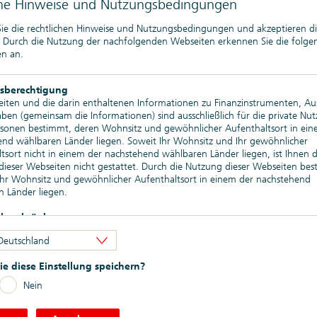
che Hinweise und Nutzungsbedingungen
 Listing erfolgt. Im Fall der Veröffentlichung eines Nachtrags
ien in der Schweiz ein Widerrufsrecht zustehen. Weitergehende
 Sie die rechtlichen Hinweise und Nutzungsbedingungen und akzeptieren d
. Durch die Nutzung der nachfolgenden Webseiten erkennen Sie die folg
n an.
uldverschreibungen
sberechtigung
iten und die darin enthaltenen Informationen zu Finanzinstrumenten, A
len
begeben. Informationen zur Produktstrategie für Wertpapiere
en (gemeinsam die Informationen) sind ausschließlich für die private Nu
von Merkmalen) finden Sie
->
hier
rsonen bestimmt, deren Wohnsitz und gewöhnlicher Aufenthaltsort in ein
nd wählbaren Länder liegen. Soweit Ihr Wohnsitz und Ihr gewöhnlicher
werden. Informationen zu Green Bonds (einschließlich des jeweils
tsort nicht in einem der nachstehend wählbaren Länder liegen, ist Ihnen d
ie der Allokations- und Auswirkungsberichte) finden Sie
->
hier
ieser Webseiten nicht gestattet. Durch die Nutzung dieser Webseiten bes
 Ihr Wohnsitz und gewöhnlicher Aufenthaltsort in einem der nachstehend
en Register oben) zur Verfügung; bei den unter ARCHIV genannten
 Länder liegen.
eile von diesen können jedoch per Verweis auch in noch gültige
bsbeschränkungen
en Webseiten enthaltenen Informationen dürfen nicht außerhalb der eine
Deutschland
 der nachstehend wählbaren Länder verbreitet werden. Auf die besonder
9. Mai 2026 (auch "EPIHS-I-26")
beschränkungen in den verschiedenen Ländern wird hingewiesen. Insbeso
e diese Einstellung speichern?
uf den Webseiten genannte oder beschriebene Finanzinstrumente weder i
inigten Staaten von Amerika noch an bzw. zugunsten von US-Personen (wi
Nein
ates Securities Act of 1933 definiert) zum Kauf oder Verkauf angeboten 
ieb kann auch nach den anwendbaren Vorschriften anderer Länder beschr