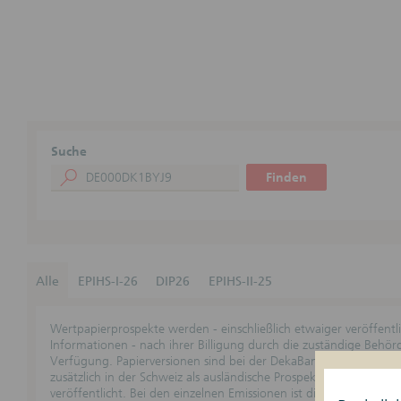
Suche
Finden
Alle
EPIHS-I-26
DIP26
EPIHS-II-25
Wertpapierprospekte werden - einschließlich etwaiger veröffent
Informationen - nach ihrer Billigung durch die zuständige Behö
Verfügung. Papierversionen sind bei der DekaBank zu den übliche
zusätzlich in der Schweiz als ausländische Prospekte genehmigt s
veröffentlicht. Bei den einzelnen Emissionen ist die jeweilige