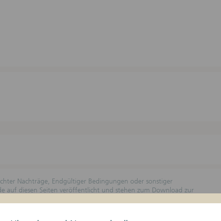
lichter Nachträge, Endgültiger Bedingungen oder sonstiger
rde auf diesen Seiten veröffentlicht und stehen zum Download zur
n Geschäftszeiten kostenlos erhältlich. Wertpapierprospekte, die
ind, werden bei der dortigen Prüfstelle angemeldet, hinterlegt und
 Landesangabe unter Bemerkungen zu beachten, wobei nur die Länder