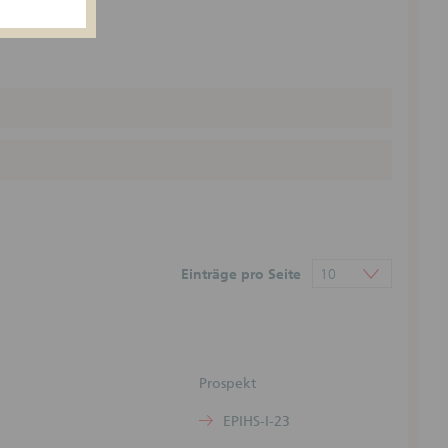
n weder
rumenten
echts-
undlage
eiten
e
der
egenüber
Einträge pro Seite
10
ntlichten
) Die
Prospekt
onen kann
en sind
EPIHS-I-23
ohne