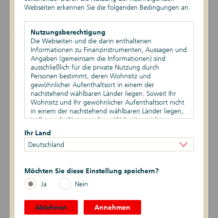
Webseiten erkennen Sie die folgenden Bedingungen an.
EPBSV-II-21
DIP20
Nutzungsberechtigung
Die Webseiten und die darin enthaltenen
Informationen zu Finanzinstrumenten, Aussagen und
EPBSV-I-20
Angaben (gemeinsam die Informationen) sind
ausschließlich für die private Nutzung durch
EPIHS-I-20
Personen bestimmt, deren Wohnsitz und
gewöhnlicher Aufenthaltsort in einem der
EPIHS-II-19
nachstehend wählbaren Länder liegen. Soweit Ihr
Wohnsitz und Ihr gewöhnlicher Aufenthaltsort nicht
in einem der nachstehend wählbaren Länder liegen,
EPBSV-II-19
ist Ihnen die Nutzung dieser Webseiten nicht
gestattet. Durch die Nutzung dieser Webseiten
Ihr Land
DIP19
bestätigen Sie, dass Ihr Wohnsitz und gewöhnlicher
Deutschland
Aufenthaltsort in einem der nachstehend wählbaren
Länder liegen.
EPIHS-I-18
Möchten Sie diese Einstellung speichern?
Vertriebsbeschränkungen
EPBSV-I-18
Die auf den Webseiten enthaltenen Informationen
Ja
Nein
dürfen nicht außerhalb der eines oder mehrerer der
nachstehend wählbaren Länder verbreitet werden.
DIP18
Auf die besonderen Verkaufsbeschränkungen in den
Ablehnen
Annehmen
verschiedenen Ländern wird hingewiesen.