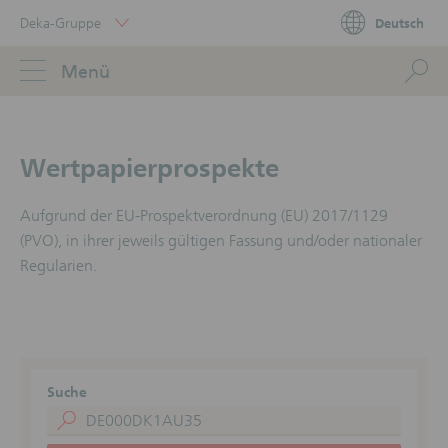
Skip
Deka-Gruppe
Deutsch
Links
Portal
Navigation
Navigation
S
Menü
ose
Wertpapierprospekte
Aufgrund der EU-Prospektverordnung (EU) 2017/1129
(PVO), in ihrer jeweils gültigen Fassung und/oder nationaler
Regularien.
Suche