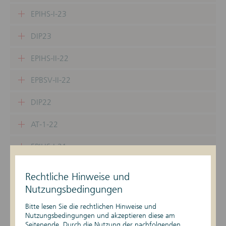
EPIHS-I-23
DIP23
EPIHS-II-22
EPBSV-II-22
DIP22
AT-1-22
EPIHS-I-21
EPBSV-I-21
Rechtliche Hinweise und
Nutzungsbedingungen
DIP21
Bitte lesen Sie die rechtlichen Hinweise und
EPIHS-II-21
Nutzungsbedingungen und akzeptieren diese am
Seitenende. Durch die Nutzung der nachfolgenden