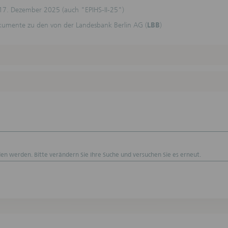
lten Finanzinstrumente für den Nutzer der Webseiten geeignet sind. Die
17. Dezember 2025 (auch "EPIHS-II-25")
onen ersetzen keine anleger- und anlagegerechte Beratung sowie keine R
erberatung.
okumente zu den von der Landesbank Berlin AG (
LBB
)
rtraglichen Beziehungen oder anderweitigen Verpflichtungen.
 Webseiten und die darin enthaltenen Informationen dienen nicht als Gr
agliche oder anderweitige Verpflichtungen. Durch die Nutzung dieser Webs
ne vertragliche Beziehung zwischen dem Nutzer und der DekaBank Deutsch
rale begründet. Insbesondere kommt durch die Nutzung kein Auskunfts- o
vertrag zustande. Die Nutzung der Webseiten führt nicht zu sonstigen
htungen oder Verantwortlichkeiten der DekaBank Deutsche Girozentrale g
ligen Nutzer.
ausschluss
hnitt „Haftungsausschluss“ gilt nicht für die auf diesen Webseiten veröffe
pekte, Nachträge, Registrierungsformulare und Endgültigen Bedingungen.
 werden mit größter Sorgfalt erstellt. Eine Gewähr für die Richtigkeit,
en werden. Bitte verändern Sie Ihre Suche und versuchen Sie es erneut.
igkeit und Aktualität der Webseiten und der darin enthaltenen Informati
ernommen werden. In diesen Webseiten zum Ausdruck gebrachte Meinung
lich. Die DekaBank Deutsche Girozentrale kann die Meinungen jederzeit 
ung ändern.
zu Kurs-/Wertentwicklung, Kursen und Preisen
zur vergangenen oder künftigen Kurs-/Wertentwicklung sowie simulierte
tentwicklungsangaben sind keine verlässlichen Indikatoren für die künftig