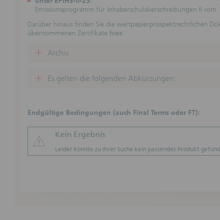
unter EPIHS-II-25:
dargestel
Emissionsprogramm für Inhaberschuldverschreibungen II vom 
Informati
und Steu
Darüber hinaus finden Sie die wertpapierprospektrechtlichen D
übernommenen Zertifikate
hier.
Keine ve
Durch die
Archiv
für vertr
wird kei
Girozent
Es gelten die folgenden Abkürzungen:
Beratungs
Verpflic
dem jewei
Endgültige Bedingungen (auch Final Terms oder FT):
Haftungs
(Der Absc
Basispros
Kein Ergebnis
Webseiten
Leider konnte zu Ihrer Suche kein passendes Produkt gefund
Vollständ
nicht üb
unverbind
Ankündig
Angaben 
Angaben 
Kurs-/Wer