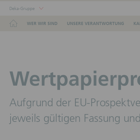
Skip
Deka-Gruppe
Links
Portal
Navigation
Navigation
HOME
WER WIR SIND
UNSERE VERANTWORTUNG
KA
Wertpapierpr
Aufgrund der EU-Prospektve
jeweils gültigen Fassung und