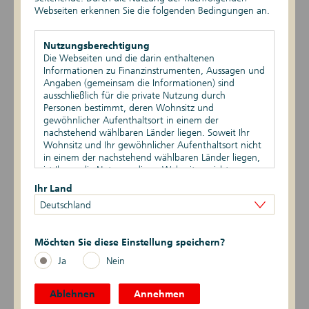
Webseiten erkennen Sie die folgenden Bedingungen an.
EPBSV-II-21
DIP20
Nutzungsberechtigung
Die Webseiten und die darin enthaltenen
Informationen zu Finanzinstrumenten, Aussagen und
EPBSV-I-20
Angaben (gemeinsam die Informationen) sind
ausschließlich für die private Nutzung durch
EPIHS-I-20
Personen bestimmt, deren Wohnsitz und
gewöhnlicher Aufenthaltsort in einem der
EPIHS-II-19
nachstehend wählbaren Länder liegen. Soweit Ihr
Wohnsitz und Ihr gewöhnlicher Aufenthaltsort nicht
in einem der nachstehend wählbaren Länder liegen,
EPBSV-II-19
ist Ihnen die Nutzung dieser Webseiten nicht
gestattet. Durch die Nutzung dieser Webseiten
Ihr Land
DIP19
bestätigen Sie, dass Ihr Wohnsitz und gewöhnlicher
Deutschland
Aufenthaltsort in einem der nachstehend wählbaren
Länder liegen.
EPIHS-I-18
Möchten Sie diese Einstellung speichern?
Vertriebsbeschränkungen
EPBSV-I-18
Die auf den Webseiten enthaltenen Informationen
Ja
Nein
dürfen nicht außerhalb der eines oder mehrerer der
nachstehend wählbaren Länder verbreitet werden.
DIP18
Auf die besonderen Verkaufsbeschränkungen in den
Ablehnen
Annehmen
verschiedenen Ländern wird hingewiesen.