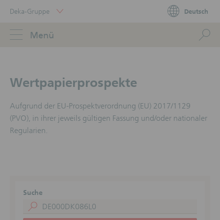
Skip
Deka-Gruppe
Deutsch
Links
Portal
Navigation
Navigation
S
Menü
ose
Wertpapierprospekte
Aufgrund der EU-Prospektverordnung (EU) 2017/1129
(PVO), in ihrer jeweils gültigen Fassung und/oder nationaler
Regularien.
Suche