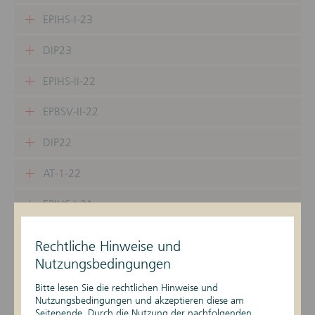
EPIHS-I-23
DIP23
EPIHS-II-22
EPBSV-II-22
DIP22
AT-1-22
EPIHS-I-21
EPBSV-I-21
Rechtliche Hinweise und
Nutzungsbedingungen
DIP21
Bitte lesen Sie die rechtlichen Hinweise und
EPIHS-II-21
Nutzungsbedingungen und akzeptieren diese am
Seitenende. Durch die Nutzung der nachfolgenden