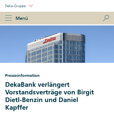
Skip
Deka-Gruppe
Links
Portal
Navigation
Navigation
S
Menü
ose
Presseinformation
DekaBank verlängert
Vorstandsverträge von Birgit
Dietl-Benzin und Daniel
Kapffer