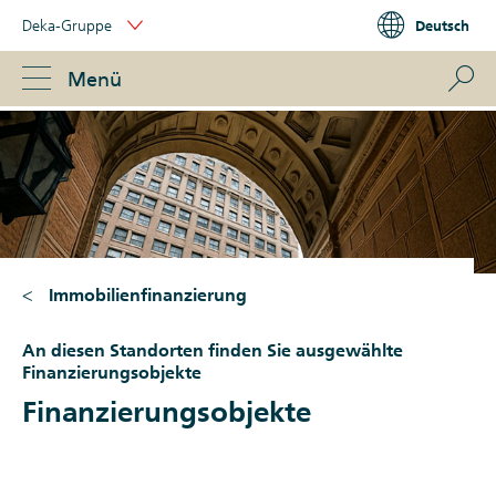
Skip
Deka-Gruppe
Deutsch
Links
Portal
Navigation
Navigation
S
Menü
ose
Immobilienfinanzierung
An diesen Standorten finden Sie ausgewählte
Finanzierungsobjekte
Finanzierungsobjekte