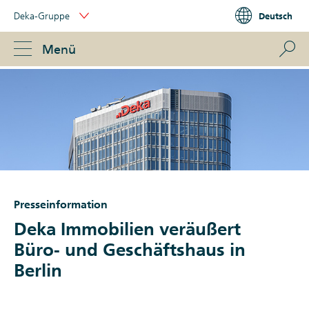
Skip
Deka-Gruppe
Deutsch
Links
Portal
Navigation
Navigation
S
Menü
ose
Presseinformation
Deka Immobilien veräußert
Büro- und Geschäftshaus in
Berlin