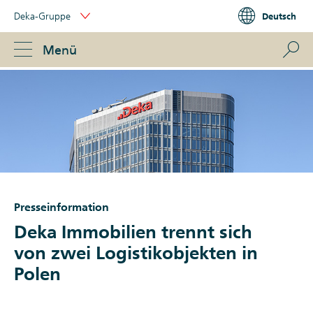
Skip
Deka-Gruppe
Deutsch
Links
Portal
Navigation
Navigation
S
Menü
ose
Presseinformation
Deka Immobilien trennt sich
von zwei Logistikobjekten in
Polen