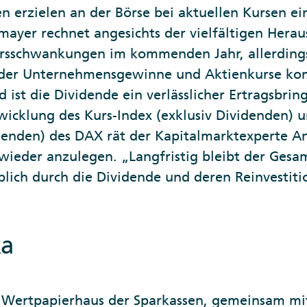
erzielen an der Börse bei aktuellen Kursen ei
lmayer rechnet angesichts der vielfältigen Her
ursschwankungen im kommenden Jahr, allerdings
der Unternehmensgewinne und Aktienkurse ko
ist die Dividende ein verlässlicher Ertragsbring
twicklung des Kurs-Index (exklusiv Dividenden) 
idenden) des DAX rät der Kapitalmarktexperte An
wieder anzulegen. „Langfristig bleibt der Gesa
ich durch die Dividende und deren Reinvestiti
ka
s Wertpapierhaus der Sparkassen, gemeinsam mi