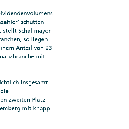
 Dividendenvolumens
zahler‘ schütten
stellt Schallmayer
anchen, so liegen
einem Anteil von 23
Finanzbranche mit
chtlich insgesamt
 die
Den zweiten Platz
temberg mit knapp