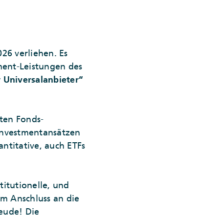
26 verliehen. Es
ent-Leistungen des
 Universalanbieter“
ten Fonds-
 Investmentansätzen
titative, auch ETFs
titutionelle, und
m Anschluss an die
reude! Die