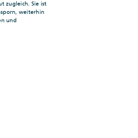
 zugleich. Sie ist
nsporn, weiterhin
en und