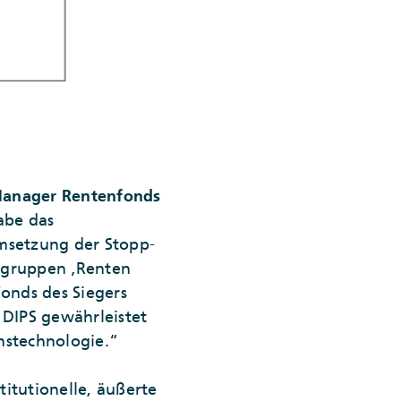
Manager Rentenfonds
abe das
msetzung der Stopp-
hsgruppen ‚Renten
onds des Siegers
 DIPS gewährleistet
nstechnologie.“
titutionelle, äußerte