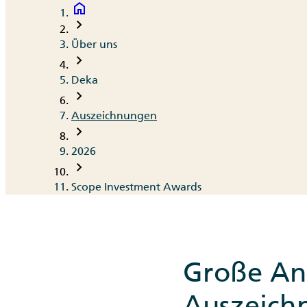
home
Breadcrumb
chevron_right
Über uns
chevron_right
Deka
chevron_right
Auszeichnungen
chevron_right
2026
chevron_right
Scope Investment Awards
Große An
Auszeich