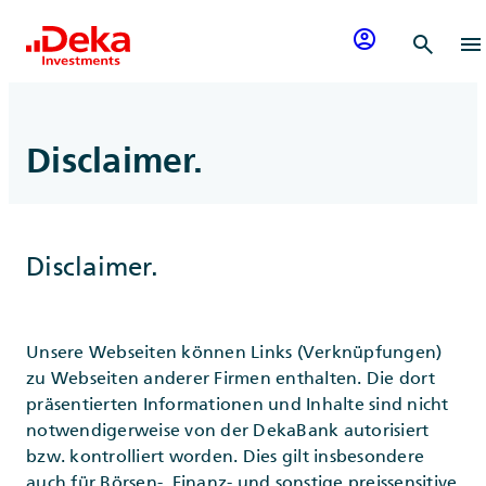
Zum Inhalt springen
account_circle
search
menu
Disclaimer.
Disclaimer.
Unsere Webseiten können Links (Verknüpfungen)
zu Webseiten anderer Firmen enthalten. Die dort
präsentierten Informationen und Inhalte sind nicht
notwendigerweise von der DekaBank autorisiert
bzw. kontrolliert worden. Dies gilt insbesondere
auch für Börsen-, Finanz- und sonstige preissensitive