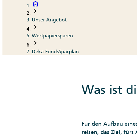
home
Breadcrumb
chevron_right
Unser Angebot
chevron_right
Wertpapiersparen
chevron_right
Deka-FondsSparplan
Was ist d
Für den Aufbau eines
reisen, das Ziel, für