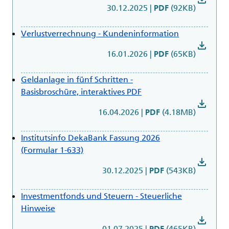
30.12.2025
|
(92KB)
PDF
Verlustverrechnung - Kundeninformation
download
16.01.2026
|
(65KB)
PDF
Geldanlage in fünf Schritten -
Basisbroschüre, interaktives PDF
download
16.04.2026
|
(4.18MB)
PDF
Institutsinfo DekaBank Fassung 2026
(Formular 1-633)
download
30.12.2025
|
(543KB)
PDF
Investmentfonds und Steuern - Steuerliche
Hinweise
download
01.07.2025
|
(465KB)
PDF