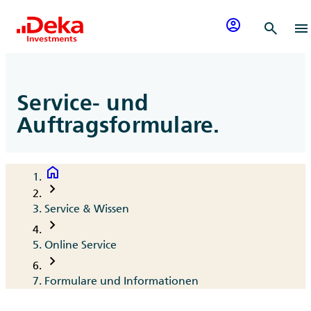
Zum Inhalt springen
account_circle
search
menu
Service- und
Auftragsformulare.
home
Breadcrumb
chevron_right
Service & Wissen
chevron_right
Online Service
chevron_right
Formulare und Informationen