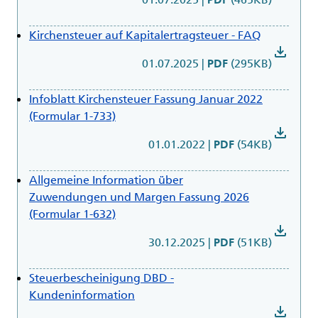
Kirchensteuer auf Kapitalertragsteuer - FAQ
download
01.07.2025
|
(295KB)
PDF
Infoblatt Kirchensteuer Fassung Januar 2022
(Formular 1-733)
download
01.01.2022
|
(54KB)
PDF
Allgemeine Information über
Zuwendungen und Margen Fassung 2026
(Formular 1-632)
download
30.12.2025
|
(51KB)
PDF
Steuerbescheinigung DBD -
Kundeninformation
download