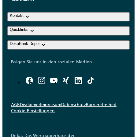
keyboard_arrow_down
Kontakt
keyboard_arrow_down
Quicklinks
keyboard_arrow_down
DekaBank Depot
Folgen Sie uns in den sozialen Medien
AGB
Disclaimer
Impressum
Datenschutz
Barrierefreiheit
Cookie-Einstellungen
Deka. Das Wertpapierhaus der