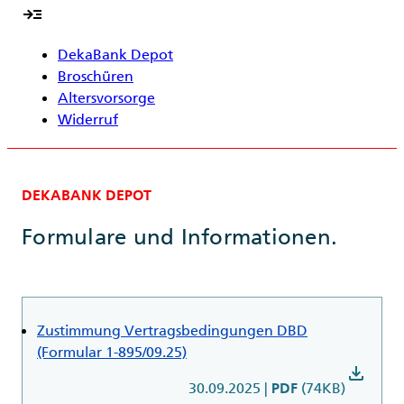
read_more
DekaBank Depot
Broschüren
Altersvorsorge
Widerruf
DEKABANK DEPOT
Formulare und Informationen.
Zustimmung Vertragsbedingungen DBD
(Formular 1-895/09.25)
download
30.09.2025
|
(74KB)
PDF