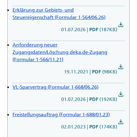
Erklärung zur Gebiets- und
Steuereigenschaft (Formular 1-564/06.26)
download
01.07.2026
|
(187KB)
PDF
Anforderung neuer
Zugangsdaten/Löschung deka.de-Zugang
(Formular 1-566/11.21)
download
19.11.2021
|
(98KB)
PDF
VL-Sparvertrag (Formular 1-668/06.26)
download
01.07.2026
|
(192KB)
PDF
Freistellungsauftrag (Formular 1-688/01.23)
download
02.01.2023
|
(174KB)
PDF