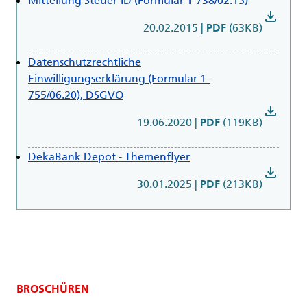
Mitteilung Steuer-ID (Formular 1-738/02.15)
download
20.02.2015
|
(63KB)
PDF
Datenschutzrechtliche
Einwilligungserklärung (Formular 1-
755/06.20), DSGVO
download
19.06.2020
|
(119KB)
PDF
DekaBank Depot - Themenflyer
download
30.01.2025
|
(213KB)
PDF
BROSCHÜREN