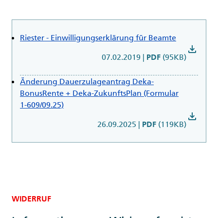
Riester - Einwilligungserklärung für Beamte
download
07.02.2019
|
(95KB)
PDF
Änderung Dauerzulageantrag Deka-
BonusRente + Deka-ZukunftsPlan (Formular
1-609/09.25)
download
26.09.2025
|
(119KB)
PDF
WIDERRUF