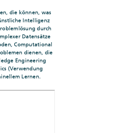
nen, die können, was
stliche Intelligenz
 Problemlösung durch
omplexer Datensätze
thoden, Computational
roblemen dienen, die
wledge Engineering
ytics (Verwendung
hinellem Lernen.