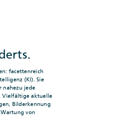
derts.
n: facettenreich
elligenz (KI). Sie
ür nahezu jede
ielfältige aktuelle
gen, Bilderkennung
e Wartung von