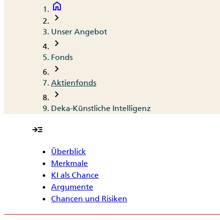
home
Breadcrumb
chevron_right
Unser Angebot
chevron_right
Fonds
chevron_right
Aktienfonds
chevron_right
Deka-Künstliche Intelligenz
read_more
Überblick
Merkmale
KI als Chance
Argumente
Chancen und Risiken