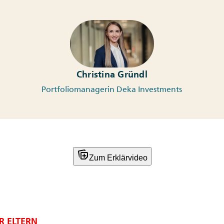
Christina Gründl
Portfoliomanagerin Deka Investments
note_stack_add
Zum Erklärvideo
R ELTERN