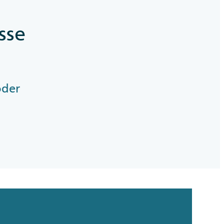
sse
oder