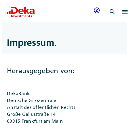
Zum Inhalt springen
account_circle
search
menu
Impressum.
Herausgegeben von:
DekaBank
Deutsche Girozentrale
Anstalt des öffentlichen Rechts
Große Gallusstraße 14
60315 Frankfurt am Main