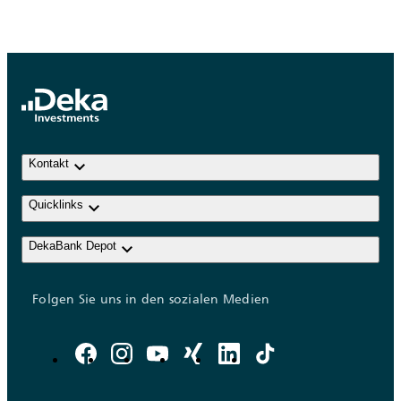
keyboard_arrow_down
Kontakt
keyboard_arrow_down
Quicklinks
keyboard_arrow_down
DekaBank Depot
Folgen Sie uns in den sozialen Medien