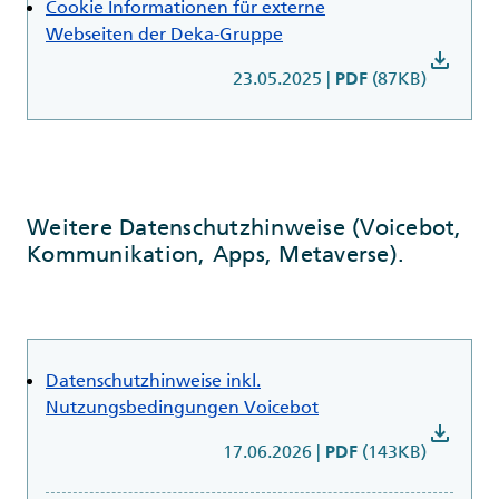
Cookie Informationen für externe
Webseiten der Deka-Gruppe
download
23.05.2025
|
(87KB)
PDF
Weitere Datenschutzhinweise (Voicebot,
Kommunikation, Apps, Metaverse).
Datenschutzhinweise inkl.
Nutzungsbedingungen Voicebot
download
17.06.2026
|
(143KB)
PDF