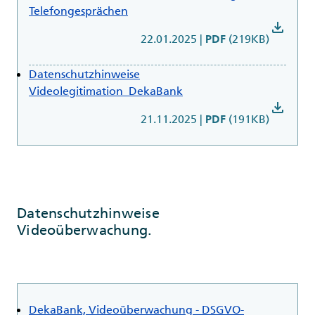
Telefongesprächen
download
22.01.2025
|
(219KB)
PDF
Datenschutzhinweise
Videolegitimation_DekaBank
download
21.11.2025
|
(191KB)
PDF
Datenschutzhinweise
Videoüberwachung.
DekaBank, Videoüberwachung - DSGVO-