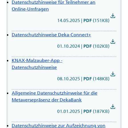
Datenschutzhinweise für Teilnehmer an
Online-Umfragen
download
14.05.2025
|
(151KB)
PDF
Datenschutzhinweise Deka-Connect+
download
01.10.2024
|
(102KB)
PDF
KNAX-Malzauber-App -
Datenschutzhinweise
download
08.10.2025
|
(148KB)
PDF
Allgemeine Datenschutzhinweise für die
Metaversepräsenz der DekaBank
download
01.01.2025
|
(187KB)
PDF
Datenschutzhinweise zur Aufzeichnung von