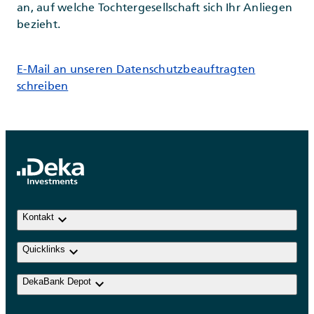
an, auf welche Tochtergesellschaft sich Ihr Anliegen
bezieht.
E-Mail an unseren Datenschutzbeauftragten
schreiben
keyboard_arrow_down
Kontakt
keyboard_arrow_down
Quicklinks
keyboard_arrow_down
DekaBank Depot