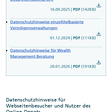
download
16.09.2025
|
(142KB)
PDF
Datenschutzhinweise einzeltitelbasierte
Vermögensverwaltungen
download
01.12.2024
|
(111KB)
PDF
Datenschutzhinweise für Wealth
Management Beratung
download
20.01.2026
|
(191KB)
PDF
Datenschutzhinweise für
Webseitenbesucher und Nutzer des
Online-Depots.