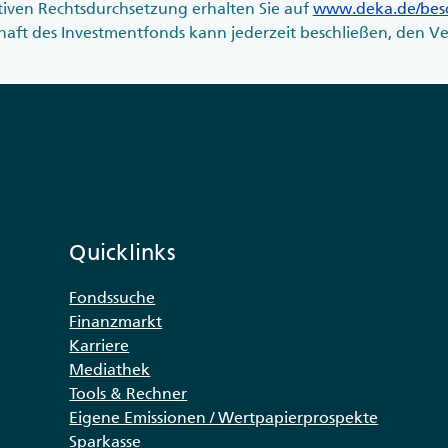
tiven Rechtsdurchsetzung erhalten Sie auf
www.deka.de/be
haft des Investmentfonds kann jederzeit beschließen, den Ve
Quicklinks
Fondssuche
Finanzmarkt
Karriere
Mediathek
Tools & Rechner
Eigene Emissionen / Wertpapierprospekte
Sparkasse