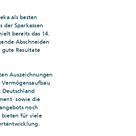
eka als besten
s der Sparkassen
elt bereits das 14.
agende Abschneiden
 gute Resultate
esten Auszeichnungen
für Vermögensaufbau
n Deutschland
ment- sowie die
tangebots noch
bieten für viele
Wertentwicklung.