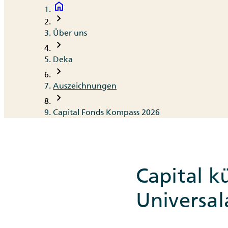
home
Breadcrumb
chevron_right
Über uns
chevron_right
Deka
chevron_right
Auszeichnungen
chevron_right
Capital Fonds Kompass 2026
Capital k
Universal