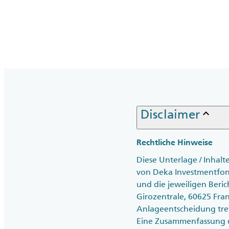
keyboard_arrow_up
Disclaimer
Rechtliche Hinweise
Diese Unterlage / Inhal
von Deka Investmentfonds
und die jeweiligen Beric
Girozentrale, 60625 Fra
Anlageentscheidung tre
Eine Zusammenfassung de