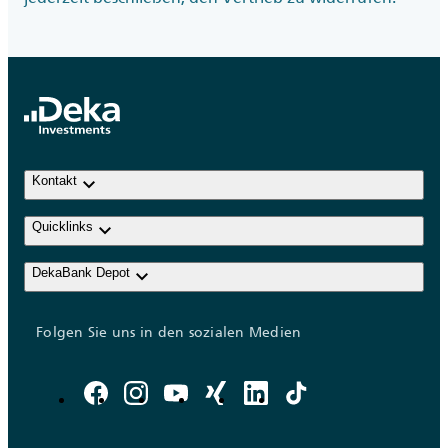
keyboard_arrow_down
Kontakt
keyboard_arrow_down
Quicklinks
keyboard_arrow_down
DekaBank Depot
Folgen Sie uns in den sozialen Medien