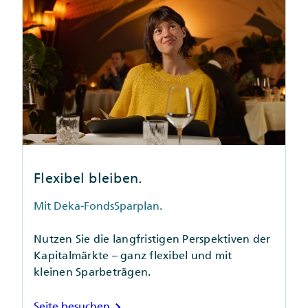
Flexibel bleiben.
Mit Deka-FondsSparplan.
Nutzen Sie die langfristigen Perspektiven der
Kapitalmärkte – ganz flexibel und mit
kleinen Sparbeträgen.
chevron_right
Seite besuchen