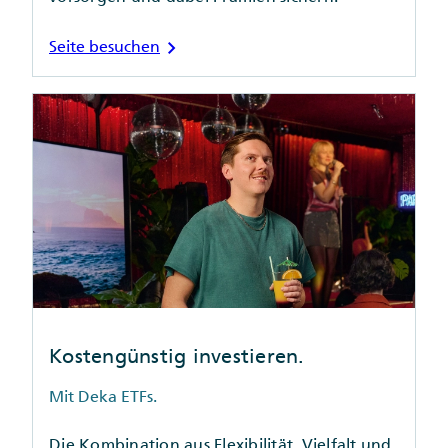
chevron_right
Seite besuchen
Kostengünstig investieren.
Mit Deka ETFs.
Die Kombination aus Flexibilität, Vielfalt und