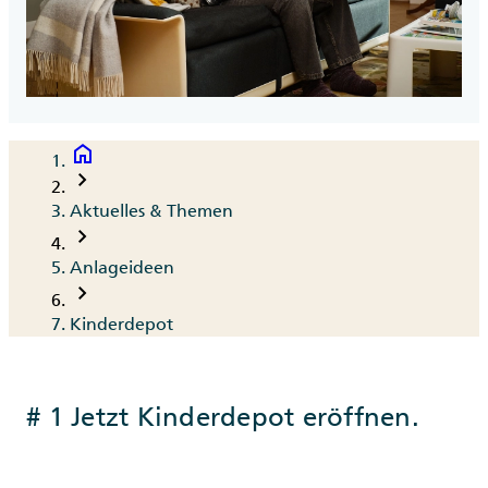
home
Breadcrumb
chevron_right
Aktuelles & Themen
chevron_right
Anlageideen
chevron_right
Kinderdepot
# 1 Jetzt Kinderdepot eröffnen.