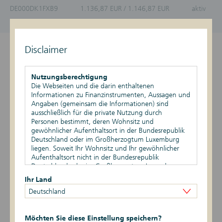
DE000DK1FXB9
1.136,87 EUR / 1.146,87 EUR
aktiv
Stand vom 08.08.2026, 08:30 Uhr
Disclaimer
Überblick
Produktdetails
Nutzungsberechtigung
Die Webseiten und die darin enthaltenen
Informationen zu Finanzinstrumenten, Aussagen und
Basiswert
Angaben (gemeinsam die Informationen) sind
ausschließlich für die private Nutzung durch
Szenario-Rechner
Personen bestimmt, deren Wohnsitz und
gewöhnlicher Aufenthaltsort in der Bundesrepublik
Publikationen
Deutschland oder im Großherzogtum Luxemburg
liegen. Soweit Ihr Wohnsitz und Ihr gewöhnlicher
Aufenthaltsort nicht in der Bundesrepublik
Deutschland oder im Großherzogtum Luxemburg
liegen, ist Ihnen die Nutzung dieser Webseiten nicht
Datum
Ereignis
Daten
Ihr Land
gestattet. Durch die Nutzung dieser Webseiten
Deutschland
bestätigen Sie, dass Ihr Wohnsitz und gewöhnlicher
1 -> 2
05.08.2026
Risikoindikator
Aufenthaltsort in der Bundesrepublik Deutschland
oder im Großherzogtum Luxemburg liegen.
5 -> 1
19.05.2026
Risikoindikator
Möchten Sie diese Einstellung speichern?