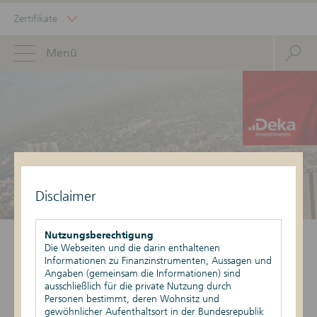
Zertifikate
Menü
Disclaimer
Nutzungsberechtigung
AGB
Die Webseiten und die darin enthaltenen
Allgemeine Geschäftsbedingungen.
Informationen zu Finanzinstrumenten, Aussagen und
Angaben (gemeinsam die Informationen) sind
ausschließlich für die private Nutzung durch
Unsere Geschäftsbedingungen haben wir für Sie als "PDF"-Datei
Personen bestimmt, deren Wohnsitz und
hinterlegt. Um diese öffnen zu können, benötigen Sie den Adobe
gewöhnlicher Aufenthaltsort in der Bundesrepublik
Reader. Falls Sie den Adobe Reader noch nicht auf Ihrem Computer