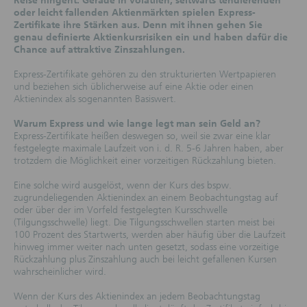
Reise hingeht. Gerade in volatilen, seitwärts tendierenden
oder leicht fallenden Aktienmärkten spielen Express-
Zertifikate ihre Stärken aus. Denn mit ihnen gehen Sie
genau definierte Aktienkursrisiken ein und haben dafür die
Chance auf attraktive Zinszahlungen.
Express-Zertifikate gehören zu den strukturierten Wertpapieren
und beziehen sich üblicherweise auf eine Aktie oder einen
Aktienindex als sogenannten Basiswert.
Warum Express und wie lange legt man sein Geld an?
Express-Zertifikate heißen deswegen so, weil sie zwar eine klar
festgelegte maximale Laufzeit von i. d. R. 5-6 Jahren haben, aber
trotzdem die Möglichkeit einer vorzeitigen Rückzahlung bieten.
Eine solche wird ausgelöst, wenn der Kurs des bspw.
zugrundeliegenden Aktienindex an einem Beobachtungstag auf
oder über der im Vorfeld festgelegten Kursschwelle
(Tilgungsschwelle) liegt. Die Tilgungsschwellen starten meist bei
100 Prozent des Startwerts, werden aber häufig über die Laufzeit
hinweg immer weiter nach unten gesetzt, sodass eine vorzeitige
Rückzahlung plus Zinszahlung auch bei leicht gefallenen Kursen
wahrscheinlicher wird.
Wenn der Kurs des Aktienindex an jedem Beobachtungstag