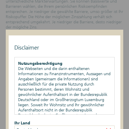
unterschiedliche Markterwartungen. Sie können Basiswerte und
Barrieren wählen, die Ihrem persönlichen Risikoempfinden
entsprechen. Je niedriger die gewählte Barriere, umso größer ist Ihr
Risikopuffer. Die Höhe der möglichen Zinszahlung verhält sich
entsprechend umgekehrt. Je niedriger die Barriere, desto niedriger
der mögliche Zins.
Wie lange sollte man ein Express-Zertifikat halten?
Grundsätzlich sollte ein Express-Zertifikat bis zur Fälligkeit bzw. ggf.
Disclaimer
vorzeitigen Rückzahlung gehalten werden. Es ist jedoch auch
möglich, sie während der Laufzeit börsentäglich zum jeweils
aktuellen Marktpreis zu verkaufen. Der Marktpreis kann dabei über
Nutzungsberechtigung
oder unter dem Erstausgabepreis des Zertifikats liegen.
Die Webseiten und die darin enthaltenen
Informationen zu Finanzinstrumenten, Aussagen und
Diese Risiken sollten Sie beachten.
Angaben (gemeinsam die Informationen) sind
Express-Zertifikate sind Inhaberschuldverschreibungen. Wie bei
ausschließlich für die private Nutzung durch
jeder Schuldverschreibung sollten Sie also das Emittentenrisiko
Personen bestimmt, deren Wohnsitz und
beachten. So wären insbesondere bei Zahlungsunfähigkeit der
gewöhnlicher Aufenthaltsort in der Bundesrepublik
Emittentin Verluste bis hin zum Totalverlust möglich. Darüber
Deutschland oder im Großherzogtum Luxemburg
hinaus können in Abhängigkeit von der Wertentwicklung des
liegen. Soweit Ihr Wohnsitz und Ihr gewöhnlicher
Basiswerts auch bei der Rückzahlung Verluste eintreten. Zudem
Aufenthaltsort nicht in der Bundesrepublik
gibt es während der Laufzeit verschiedene Faktoren – wie z. B. die
Deutschland oder im Großherzogtum Luxemburg
Kursentwicklung des Basiswerts und die allgemeine
liegen, ist Ihnen die Nutzung dieser Webseiten nicht
Zinsentwicklung –, die den Wert des Zertifikats nachteilig
Ihr Land
gestattet. Durch die Nutzung dieser Webseiten
beeinflussen können.