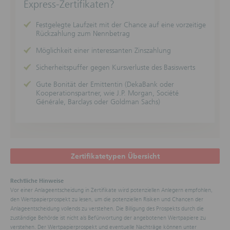
Express-Zertifikaten?
DekaBank Deutsche Girozentrale übernimmt keine
Gewähr dafür, dass die dargestellten
Finanzinstrumente für den Nutzer der Webseiten
Festgelegte Laufzeit mit der Chance auf eine vorzeitige
geeignet sind. Die Informationen ersetzen keine
Rückzahlung zum Nennbetrag
anleger- und anlagegerechte Beratung sowie keine
Rechts- und Steuerberatung.
Möglichkeit einer interessanten Zinszahlung
Sicherheitspuffer gegen Kursverluste des Basiswerts
Keine vertraglichen Beziehungen oder
anderweitigen Verpflichtungen.
Gute Bonität der Emittentin (DekaBank oder
Durch die Webseiten und die darin enthaltenen
Kooperationspartner, wie J.P. Morgan, Société
Informationen dienen nicht als Grundlage für
Générale, Barclays oder Goldman Sachs)
vertragliche oder anderweitige Verpflichtungen.
Durch die Nutzung dieser Webseiten wird keine
vertragliche Beziehung zwischen dem Nutzer und der
DekaBank Deutsche Girozentrale begründet.
Insbesondere kommt durch die Nutzung kein
Auskunfts- oder Beratungsvertrag zustande. Die
Zertifikatetypen Übersicht
Nutzung der Webseiten führt nicht zu sonstigen
Verpflichtungen oder Verantwortlichkeiten der
DekaBank Deutsche Girozentrale gegenüber dem
Rechtliche Hinweise
jeweiligen Nutzer.
Vor einer Anlageentscheidung in Zertifikate wird potenziellen Anlegern empfohlen,
den Wertpapierprospekt zu lesen, um die potenziellen Risiken und Chancen der
Haftungsausschluss
Anlageentscheidung vollends zu verstehen. Die Billigung des Prospekts durch die
(Der Abschnitt „Haftungsausschluss“ gilt nicht für die
zuständige Behörde ist nicht als Befürwortung der angebotenen Wertpapiere zu
auf diesen Webseiten veröffentlichten
verstehen. Der Wertpapierprospekt und eventuelle Nachträge können unter