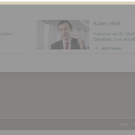
er Webseiten
nden Informationen dienen ausschließlich Informationszwecken und stelle
ageempfehlung noch ein Angebot zum Kauf oder Verkauf von Finanzinst
Katers Welt.
DekaBank Deutsche Girozentrale übernimmt keine Gewähr dafür, dass die
lten Finanzinstrumente für den Nutzer der Webseiten geeignet sind. Die
eiterin
Kolumne von Dr. Ulrich
onen ersetzen keine anleger- und anlagegerechte Beratung sowie keine R
DekaBank, zum aktuel
erberatung.
Jetzt lesen
rtraglichen Beziehungen oder anderweitigen Verpflichtungen.
 Webseiten und die darin enthaltenen Informationen dienen nicht als Gr
agliche oder anderweitige Verpflichtungen. Durch die Nutzung dieser Webs
ne vertragliche Beziehung zwischen dem Nutzer und der DekaBank Deutsch
rale begründet. Insbesondere kommt durch die Nutzung kein Auskunfts- o
vertrag zustande. Die Nutzung der Webseiten führt nicht zu sonstigen
htungen oder Verantwortlichkeiten der DekaBank Deutsche Girozentrale g
ligen Nutzer.
ausschluss
hnitt „Haftungsausschluss“ gilt nicht für die auf diesen Webseiten veröffe
pekte, Nachträge, Registrierungsformulare und Endgültigen Bedingungen.
 werden mit größter Sorgfalt erstellt. Eine Gewähr für die Richtigkeit,
igkeit und Aktualität der Webseiten und der darin enthaltenen Informati
AGB
D
ernommen werden. In diesen Webseiten zum Ausdruck gebrachte Meinung