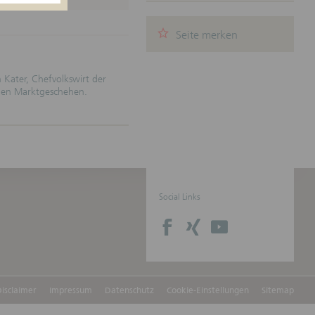
Seite merken
n weder
rumenten
 Kater, Chefvolkswirt der
echts-
len Marktgeschehen.
undlage
eiten
e
der
Social Links
egenüber
ntlichten
) Die
onen kann
isclaimer
Impressum
Datenschutz
Cookie-Einstellungen
Sitemap
en sind