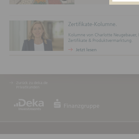
Zweck d
Die folge
eine Anl
Zertifikate-Kolumne.
dar. Die 
dargestel
Kolumne von Charlotte Neugebauer, L
Informati
Zertifikate & Produktvermarktung.
und Steu
Jetzt lesen
Keine ve
Durch die
für vertr
wird kei
Girozent
Zurück zu deka.de
Beratungs
Privatkunden
Verpflic
dem jewei
Haftungs
(Der Absc
Basispros
Webseiten
Vollständ
nicht üb