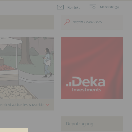
Merkliste (
)
Kontakt
0
aktuellen Zertifikate zum
.
ustein für Ihr
nnen.
ersicht Aktuelles & Märkte
Depotzugang