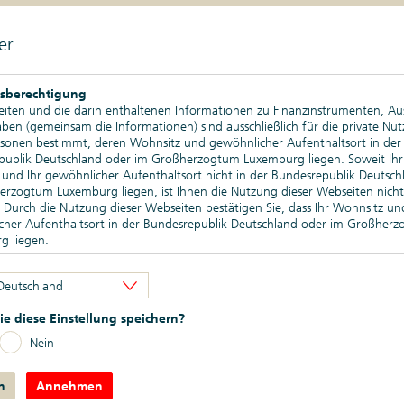
5 Gründe für Zertifikate der
Zertifika
DekaBank
er
uch fürs Depot? Ganz einfach.
depot gilt: Vielfalt und cleveres Zusammenspiel sorgen für eine gute St
sberechtigung
iten und die darin enthaltenen Informationen zu Finanzinstrumenten, A
en (gemeinsam die Informationen) sind ausschließlich für die private Nu
rsonen bestimmt, deren Wohnsitz und gewöhnlicher Aufenthaltsort in der
publik Deutschland oder im Großherzogtum Luxemburg liegen. Soweit Ihr
und Ihr gewöhnlicher Aufenthaltsort nicht in der Bundesrepublik Deutsch
rzogtum Luxemburg liegen, ist Ihnen die Nutzung dieser Webseiten nicht
. Durch die Nutzung dieser Webseiten bestätigen Sie, dass Ihr Wohnsitz un
sten Finanzmärkte, inklusive Devisen, Zinsen und Rohstoffen im Überblick.
cher Aufenthaltsort in der Bundesrepublik Deutschland oder im Großher
g liegen.
bsbeschränkungen
Deutschland
en Webseiten enthaltenen Informationen dürfen nicht außerhalb der der
publik Deutschland und/oder dem Großherzogtum Luxemburg verbreitet 
e diese Einstellung speichern?
besonderen Verkaufsbeschränkungen in den verschiedenen Rechtsordnung
ikate.
sen. Insbesondere dürfen auf den Webseiten genannte oder beschriebene
Nein
trumente weder innerhalb der Vereinigten Staaten von Amerika noch an 
mit Nullzinsen und volatilen Aktienmärkten, sind Anleger auf der Suche n
 von US-Personen (wie im United States Securities Act of 1933 definiert)
auf verschiedene Anlagetypen verteilen. Warum Zertifikate der DekaBank e
n
kauf angeboten werden. Der Vertrieb kann auch nach den anwendbaren
Annehmen
nen, erfahren Sie hier.
ten anderer Rechtsordnungen beschränkt sein.