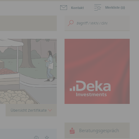
Merkliste (
)
Kontakt
0
aktuellen Zertifikate zum
.
ustein für Ihr
nnen.
Übersicht Zertifikate
Beratungsgespräch