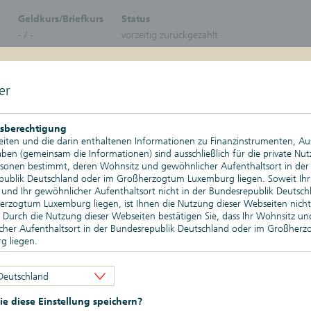
Zertifikate-Plattform
Zertifika
Geldkurs/Briefkurs
Status
Aktien
- / -
vorzeitig zurückgezahlt
Bonitä
Schuld
Bonus-Z
Discoun
er
DuoRen
Publikationen
Logbuch
Express
Geldma
sberechtigung
Stufenz
J
5 J
iten und die darin enthaltenen Informationen zu Finanzinstrumenten, A
Anleih
en (gemeinsam die Informationen) sind ausschließlich für die private Nu
Tresor-
Kurswerte
rsonen bestimmt, deren Wohnsitz und gewöhnlicher Aufenthaltsort in der
Nachkau
publik Deutschland oder im Großherzogtum Luxemburg liegen. Soweit Ihr
Änderung absolut
und Ihr gewöhnlicher Aufenthaltsort nicht in der Bundesrepublik Deutsch
rzogtum Luxemburg liegen, ist Ihnen die Nutzung dieser Webseiten nicht
Depotgold
Änderung relativ
. Durch die Nutzung dieser Webseiten bestätigen Sie, dass Ihr Wohnsitz un
cher Aufenthaltsort in der Bundesrepublik Deutschland oder im Großher
g liegen.
Tageshoch
bsbeschränkungen
Tagestief
Deutschland
en Webseiten enthaltenen Informationen dürfen nicht außerhalb der der
publik Deutschland und/oder dem Großherzogtum Luxemburg verbreitet 
Historischer Höchststand
e diese Einstellung speichern?
besonderen Verkaufsbeschränkungen in den verschiedenen Rechtsordnung