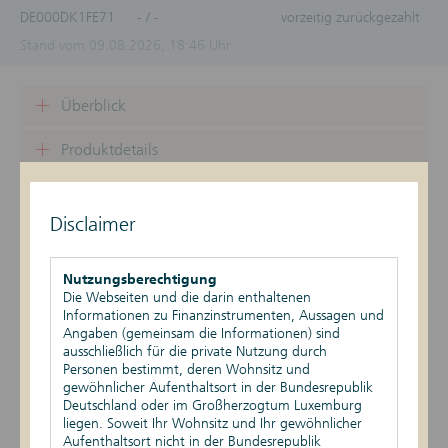
DE000DK1FE71
- / -
vorzeitig zurückgezahlt
Stand vom 09.08.2026, 18:46 Uhr
Überblick
Produktdetails
Basiswert
Disclaimer
Szenario-Rechner
Nutzungsberechtigung
Publikationen
Die Webseiten und die darin enthaltenen
Informationen zu Finanzinstrumenten, Aussagen und
Angaben (gemeinsam die Informationen) sind
ausschließlich für die private Nutzung durch
Datum
Ereignis
Daten
Personen bestimmt, deren Wohnsitz und
gewöhnlicher Aufenthaltsort in der Bundesrepublik
Rückzahlungsgrund:
25.06.2026
Vorzeitige
Deutschland oder im Großherzogtum Luxemburg
Vorzeitige Fälligkeit
Rückzahlung
Rückzahlungsbetrag
liegen. Soweit Ihr Wohnsitz und Ihr gewöhnlicher
(Geld): 1.000,00
Aufenthaltsort nicht in der Bundesrepublik