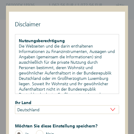
DE000DK1F936
1.062,56 EUR / 1.072,56 EUR
aktiv
Stand vom 07.08.2026, 22:01 Uhr
Disclaimer
Überblick
Nutzungsberechtigung
Produktdetails
Die Webseiten und die darin enthaltenen
Informationen zu Finanzinstrumenten, Aussagen und
Angaben (gemeinsam die Informationen) sind
Basiswert
ausschließlich für die private Nutzung durch
Personen bestimmt, deren Wohnsitz und
Szenario-Rechner
gewöhnlicher Aufenthaltsort in der Bundesrepublik
Deutschland oder im Großherzogtum Luxemburg
liegen. Soweit Ihr Wohnsitz und Ihr gewöhnlicher
Publikationen
Aufenthaltsort nicht in der Bundesrepublik
Deutschland oder im Großherzogtum Luxemburg
liegen, ist Ihnen die Nutzung dieser Webseiten nicht
Ihr Land
gestattet. Durch die Nutzung dieser Webseiten
Datum
Ereignis
Daten
Deutschland
bestätigen Sie, dass Ihr Wohnsitz und gewöhnlicher
Aufenthaltsort in der Bundesrepublik Deutschland
4 -> 1
18.02.2026
Risikoindikator
oder im Großherzogtum Luxemburg liegen.
Möchten Sie diese Einstellung speichern?
5 -> 4
24.11.2025
Risikoindikator
Vertriebsbeschränkungen
Ja
Nein