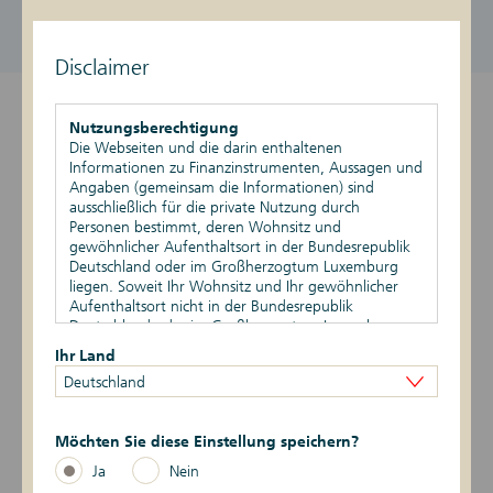
DE000DK1F2N0
1.118,76 EUR / 1.128,76 EUR
aktiv
Stand vom 08.08.2026, 19:13 Uhr
Disclaimer
Überblick
Nutzungsberechtigung
Die Webseiten und die darin enthaltenen
Produktdetails
Informationen zu Finanzinstrumenten, Aussagen und
Angaben (gemeinsam die Informationen) sind
ausschließlich für die private Nutzung durch
Basiswert
Personen bestimmt, deren Wohnsitz und
gewöhnlicher Aufenthaltsort in der Bundesrepublik
Szenario-Rechner
Deutschland oder im Großherzogtum Luxemburg
liegen. Soweit Ihr Wohnsitz und Ihr gewöhnlicher
Aufenthaltsort nicht in der Bundesrepublik
Publikationen
Deutschland oder im Großherzogtum Luxemburg
liegen, ist Ihnen die Nutzung dieser Webseiten nicht
Ihr Land
gestattet. Durch die Nutzung dieser Webseiten
Deutschland
bestätigen Sie, dass Ihr Wohnsitz und gewöhnlicher
Datum
Ereignis
Daten
Aufenthaltsort in der Bundesrepublik Deutschland
oder im Großherzogtum Luxemburg liegen.
6 -> 1
27.07.2026
Risikoindikator
Möchten Sie diese Einstellung speichern?
Vertriebsbeschränkungen
Ja
Nein
Die auf den Webseiten enthaltenen Informationen