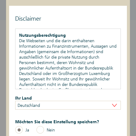
DE000DK1F2G4
1.156,25 EUR / 1.166,25 EUR
aktiv
Stand vom 08.08.2026, 11:40 Uhr
Disclaimer
Überblick
Nutzungsberechtigung
Die Webseiten und die darin enthaltenen
Produktdetails
Informationen zu Finanzinstrumenten, Aussagen und
Angaben (gemeinsam die Informationen) sind
ausschließlich für die private Nutzung durch
Basiswert
Personen bestimmt, deren Wohnsitz und
gewöhnlicher Aufenthaltsort in der Bundesrepublik
Szenario-Rechner
Deutschland oder im Großherzogtum Luxemburg
liegen. Soweit Ihr Wohnsitz und Ihr gewöhnlicher
Aufenthaltsort nicht in der Bundesrepublik
Publikationen
Deutschland oder im Großherzogtum Luxemburg
liegen, ist Ihnen die Nutzung dieser Webseiten nicht
Ihr Land
gestattet. Durch die Nutzung dieser Webseiten
Deutschland
bestätigen Sie, dass Ihr Wohnsitz und gewöhnlicher
Datum
Ereignis
Daten
Aufenthaltsort in der Bundesrepublik Deutschland
oder im Großherzogtum Luxemburg liegen.
6 -> 1
12.06.2026
Risikoindikator
Möchten Sie diese Einstellung speichern?
Vertriebsbeschränkungen
Ja
Nein
Die auf den Webseiten enthaltenen Informationen