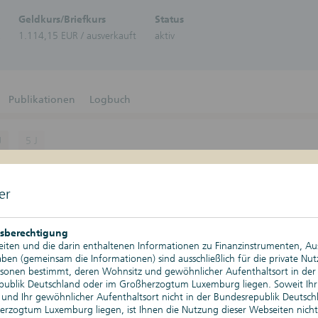
Zertifikate-Plattform
Zertifika
Geldkurs/Briefkurs
Status
Aktien
1.114,15 EUR / ausverkauft
aktiv
Bonitä
Schuld
Bonus-Z
Discoun
DuoRen
Publikationen
Logbuch
Express
Geldma
Stufenz
J
5 J
Anleih
Tresor-
Kurswerte
07.08.2026, 17:29 Uhr
Nachkau
er
Änderung absolut
Depotgold
Änderung relativ
sberechtigung
iten und die darin enthaltenen Informationen zu Finanzinstrumenten, A
Tageshoch
en (gemeinsam die Informationen) sind ausschließlich für die private Nu
rsonen bestimmt, deren Wohnsitz und gewöhnlicher Aufenthaltsort in der
Tagestief
publik Deutschland oder im Großherzogtum Luxemburg liegen. Soweit Ihr
und Ihr gewöhnlicher Aufenthaltsort nicht in der Bundesrepublik Deutsch
Historischer Höchststand
rzogtum Luxemburg liegen, ist Ihnen die Nutzung dieser Webseiten nicht