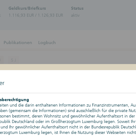
Zertifikate-Plattform
Zertifika
Geldkurs/Briefkurs
Status
Aktien
x
1.116,93 EUR / 1.126,93 EUR
aktiv
Bonitä
Schuld
Bonus-Z
Discoun
DuoRen
Publikationen
Logbuch
Express
Geldma
Stufenz
J
5 J
Anleih
Tresor-
Kurswerte
07.08.2026, 17:22 Uhr
Nachkau
er
Änderung absolut
Depotgold
Änderung relativ
sberechtigung
iten und die darin enthaltenen Informationen zu Finanzinstrumenten, A
Tageshoch
en (gemeinsam die Informationen) sind ausschließlich für die private Nu
rsonen bestimmt, deren Wohnsitz und gewöhnlicher Aufenthaltsort in der
Tagestief
publik Deutschland oder im Großherzogtum Luxemburg liegen. Soweit Ihr
und Ihr gewöhnlicher Aufenthaltsort nicht in der Bundesrepublik Deutsch
Historischer Höchststand
rzogtum Luxemburg liegen, ist Ihnen die Nutzung dieser Webseiten nicht