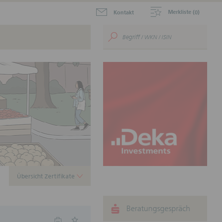
Merkliste (
)
Kontakt
0
aktuellen Zertifikate zum
.
ustein für Ihr
nnen.
Übersicht Zertifikate
Beratungsgespräch