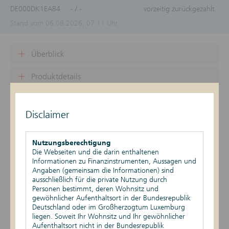
DE000DK1EA84
- / -
vorzeitig zurückgezahlt
Stand vom 06.08.2026, 07:11 Uhr
Überblick
Produktdetails
Basiswert
Disclaimer
Szenario-Rechner
Nutzungsberechtigung
Publikationen
Die Webseiten und die darin enthaltenen
Informationen zu Finanzinstrumenten, Aussagen und
Angaben (gemeinsam die Informationen) sind
ausschließlich für die private Nutzung durch
Datum
Ereignis
Daten
Personen bestimmt, deren Wohnsitz und
gewöhnlicher Aufenthaltsort in der Bundesrepublik
Rückzahlungsgrund:
03.06.2026
Vorzeitige
Deutschland oder im Großherzogtum Luxemburg
Vorzeitige Fälligkeit
Rückzahlung
Rückzahlungsbetrag
liegen. Soweit Ihr Wohnsitz und Ihr gewöhnlicher
(Geld): 1.000,00
Aufenthaltsort nicht in der Bundesrepublik