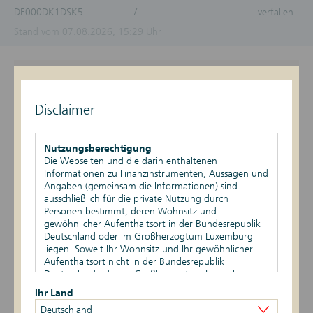
DE000DK1DSK5
- / -
verfallen
Stand vom 07.08.2026, 15:29 Uhr
Überblick
Produktdetails
Disclaimer
Basiswert
Nutzungsberechtigung
Die Webseiten und die darin enthaltenen
Szenario-Rechner
Informationen zu Finanzinstrumenten, Aussagen und
Angaben (gemeinsam die Informationen) sind
Publikationen
ausschließlich für die private Nutzung durch
Personen bestimmt, deren Wohnsitz und
gewöhnlicher Aufenthaltsort in der Bundesrepublik
Deutschland oder im Großherzogtum Luxemburg
liegen. Soweit Ihr Wohnsitz und Ihr gewöhnlicher
Datum
Ereignis
Daten
Aufenthaltsort nicht in der Bundesrepublik
Deutschland oder im Großherzogtum Luxemburg
Rückzahlungsbetrag
23.01.2026
Rückzahlung
(Geld): 1.000,00
liegen, ist Ihnen die Nutzung dieser Webseiten nicht
Ihr Land
EUR
gestattet. Durch die Nutzung dieser Webseiten
Deutschland
bestätigen Sie, dass Ihr Wohnsitz und gewöhnlicher