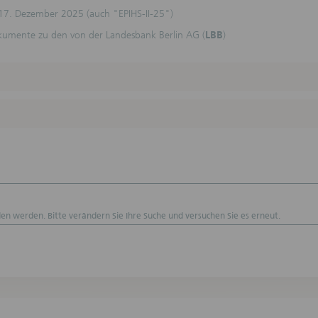
lten Finanzinstrumente für den Nutzer der Webseiten geeignet sind. Die
17. Dezember 2025 (auch "EPIHS-II-25")
onen ersetzen keine anleger- und anlagegerechte Beratung sowie keine R
erberatung.
okumente zu den von der Landesbank Berlin AG (
LBB
)
rtraglichen Beziehungen oder anderweitigen Verpflichtungen.
 Webseiten und die darin enthaltenen Informationen dienen nicht als Gr
agliche oder anderweitige Verpflichtungen. Durch die Nutzung dieser Webs
ne vertragliche Beziehung zwischen dem Nutzer und der DekaBank Deutsch
rale begründet. Insbesondere kommt durch die Nutzung kein Auskunfts- o
vertrag zustande. Die Nutzung der Webseiten führt nicht zu sonstigen
htungen oder Verantwortlichkeiten der DekaBank Deutsche Girozentrale g
ligen Nutzer.
ausschluss
hnitt „Haftungsausschluss“ gilt nicht für die auf diesen Webseiten veröffe
pekte, Nachträge, Registrierungsformulare und Endgültigen Bedingungen.
 werden mit größter Sorgfalt erstellt. Eine Gewähr für die Richtigkeit,
en werden. Bitte verändern Sie Ihre Suche und versuchen Sie es erneut.
igkeit und Aktualität der Webseiten und der darin enthaltenen Informati
ernommen werden. In diesen Webseiten zum Ausdruck gebrachte Meinung
lich. Die DekaBank Deutsche Girozentrale kann die Meinungen jederzeit 
ung ändern.
zu Kurs-/Wertentwicklung, Kursen und Preisen
zur vergangenen oder künftigen Kurs-/Wertentwicklung sowie simulierte
tentwicklungsangaben sind keine verlässlichen Indikatoren für die künftig