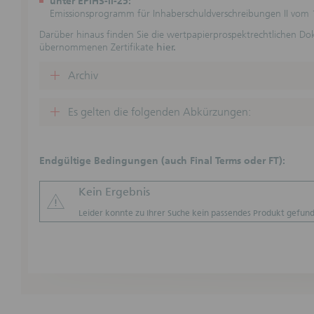
unter EPIHS-II-25:
dargestel
Emissionsprogramm für Inhaberschuldverschreibungen II vom 
Informati
und Steu
Darüber hinaus finden Sie die wertpapierprospektrechtlichen D
übernommenen Zertifikate
hier.
Keine ve
Durch die
Archiv
für vertr
wird kei
Girozent
Es gelten die folgenden Abkürzungen:
Beratungs
Verpflic
dem jewei
Endgültige Bedingungen (auch Final Terms oder FT):
Haftungs
(Der Absc
Basispros
Kein Ergebnis
Webseiten
Leider konnte zu Ihrer Suche kein passendes Produkt gefund
Vollständ
nicht üb
unverbind
Ankündig
Angaben 
Angaben 
Kurs-/Wer