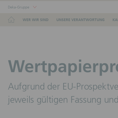
Skip
Deka-Gruppe
Links
Portal
Navigation
Navigation
HOME
WER WIR SIND
UNSERE VERANTWORTUNG
KA
Wertpapierpr
Aufgrund der EU-Prospektve
jeweils gültigen Fassung und