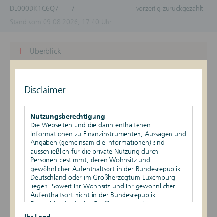
DE000DK1C6Q7
- / -
vorzeitig zurückgezahlt
Stand vom 09.08.2026, 17:40 Uhr
Überblick
Produktdetails
Disclaimer
Basiswert
Szenario-Rechner
Nutzungsberechtigung
Die Webseiten und die darin enthaltenen
Informationen zu Finanzinstrumenten, Aussagen und
Publikationen
Angaben (gemeinsam die Informationen) sind
ausschließlich für die private Nutzung durch
Personen bestimmt, deren Wohnsitz und
gewöhnlicher Aufenthaltsort in der Bundesrepublik
Datum
Ereignis
Daten
Deutschland oder im Großherzogtum Luxemburg
liegen. Soweit Ihr Wohnsitz und Ihr gewöhnlicher
Rückzahlungsgrund:
30.12.2025
Vorzeitige
Aufenthaltsort nicht in der Bundesrepublik
Vorzeitige Fälligkeit
Rückzahlung
Deutschland oder im Großherzogtum Luxemburg
Rückzahlungsbetrag
(Geld): 1.000,00
liegen, ist Ihnen die Nutzung dieser Webseiten nicht
Ihr Land